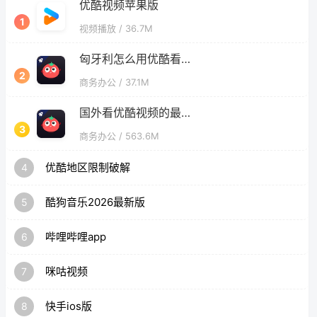
优酷视频苹果版
1
视频播放
/ 36.7M
匈牙利怎么用优酷看欧洲杯直播
2
商务办公
/ 37.1M
国外看优酷视频的最新方法
3
商务办公
/ 563.6M
优酷地区限制破解
4
酷狗音乐2026最新版
5
哔哩哔哩app
6
咪咕视频
7
快手ios版
8