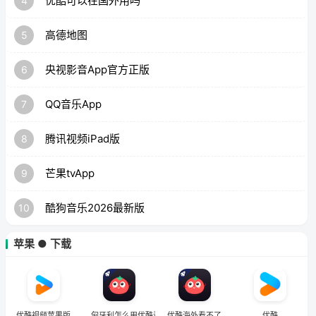
优酷可以在国外用吗
4
高德地图
5
央视影音App官方正版
6
QQ音乐App
7
腾讯视频iPad版
8
芒果tvApp
9
酷狗音乐2026最新版
10
苹果 ● 下载
优酷视频苹果版
匈牙利怎么用优酷看欧洲杯直播
优酷海外看不了
优酷