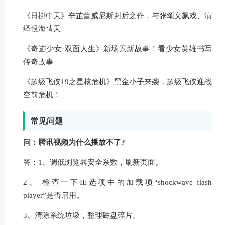
《日掛中天》辛芷蕾威尼斯封后之作，与张颂文飙戏、演
绎恨海情天
《奇迹少女·双面人生》新场景新故事！看少女英雄书写
传奇故事
《超级飞侠19之星核危机》黑金小子来袭，超级飞侠迎战
空前危机！
常见问题
问：腾讯视频为什么播放不了?
答：1、调低浏览器安全系数，刷新页面。
2、 检查一下IE选项中的加载项“shockwave flash
player”是否启用。
3、清除系统垃圾，整理磁盘碎片。