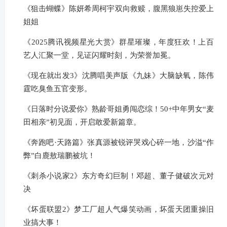
《狙击蝴蝶》陈妍希周柯宇双向救赎，腹黑狼崽失控爱上
姐姐
《2025腾讯视频星光大赏》群星璀璨，年度狂欢！上百
艺人汇聚一堂，见证闪耀时刻，为荣誉加冕。
《现在就出发3》沈腾唱美声版《九妹》大脑缺氧，陈伟
霆吃臭鱼五官变形。
《日落时分说爱你》熟龄哥姐勇闯恋综！50+中年男女“麦
田相亲”初见面，开启敢爱新篇章。
《奔跑吧·天路篇》张真源被锐评哭戏心碎一地，沙溢“作
弊”白鹿敖瑞鹏被坑！
《刺杀小说家2》东方奇幻巨制！邓超、董子健破次元对
决
《坏蛋联盟2》梦工厂超人气爆笑动画，坏蛋天团重操旧
业搞大事！