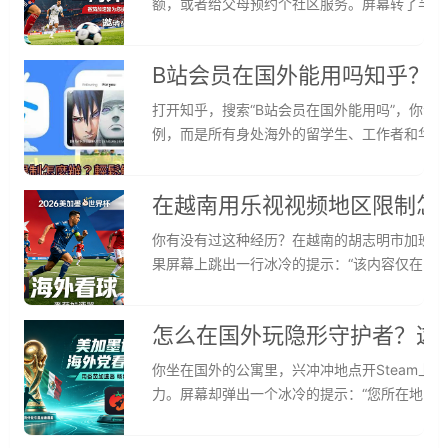
额，或者给父母预约个社区服务。屏幕转了半天
么打不开蒙速办？这不仅仅是一个技术问题，它
落——那种与故土数字生活脱节的无力感。同样
B站会员在国外能用吗知乎？
闽政通”，在哥本哈根疑惑“丹麦怎么打不开粤省
复杂的网络地域限制与高墙。但需求就在那里，
打开知乎，搜索“B站会员在国外能用吗”，你
和国内朋友联机打游戏，想顺畅访问各类生活服
例，而是所有身处海外的留学生、工作者和华人
理一条清晰的回国加速之路，让你无论身在瑞士
员，准备追一部心心念念的剧，却发现屏幕无情
无缝连接国内的精彩。
种沮丧感难以言表。问题的根源在于，绝大多数
在越南用乐视视频地区限制怎
置了严格的地理位置限制，你的IP地址一旦被
盗版资源，或者与国内的文化娱乐彻底脱节吗？
你有没有过这种经历？在越南的胡志明市加班到
诉你如何用一个靠谱的回国加速器，重新畅通无
果屏幕上跳出一行冰冷的提示：“该内容仅在中国
最典型的场景切入，一步步解决你的困扰。
实不止越南，很多在英国的留学生打开搜狐视频
《狂飙》，都会遇到同样的地区限制问题。原因
怎么在国外玩隐形守护者？这
问，海外IP自然会被拦截。这篇文章不仅会告
国搜狐、巴西爱奇艺的情况，更会推荐一款靠谱
你坐在国外的公寓里，兴冲冲地点开Steam上
2026美加墨世界杯的国内直播都能畅快观看。
力。屏幕却弹出一个冰冷的提示：“您所在地区
挫败感，远在澳大利亚、加拿大、美国的留学生
护者》的问题，更是所有海外游子面对国内优质