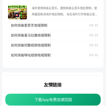
大、澳大利亚、欧洲等国家和地区时，腾讯视频也会
海外使用网易云音乐，遇到网易云音乐地区限制，使
像其他音乐平台一样，出现地区及版权限制问题，且
用番茄取消海外地区限制。 当在海外打开网易云音
仅能在中国大陆地区播放。 遇到这个问题的朋友们，
乐，却突然弹出“由于版权限制，您所在的地区无法
使用番茄回国加速器，即可解决「海外用户收听腾讯
如何突破爱奇艺地域限制
03-22
播放”的提示语。 海外用户如香港、澳门、台湾、美
视频地区版权限制」的问题，无论人在香港、澳门、
国、加拿大、澳大利亚、欧洲等国家和地区时，网易
如何突破喜马拉雅地域限制
03-22
台湾、美国、加拿大、澳大利亚、欧洲等国家和地区
云音乐也会像其他音乐平台一样，出现地区及版权限
工作、留学、定居等，都可以使用，不再因地区和版
如何突破优酷视频地域限制
03-22
制问题，且仅能在中国大陆地区播放。 遇到这个问题
权限制所困扰。
的朋友们，使用番茄回国加速器，即可解决「海外用
如何突破咪咕视频地域限制
03-22
户收听网易云音乐地区版权限制」的问题，无论人在
香港、澳门、台湾、美国、加拿大、澳大利亚、欧洲
等国家和地区工作、留学、定居等，都可以使用，不
再因地区和版权限制所困扰。
友情链接
海外回国加速器
番茄加速器
下载App免费加速回国