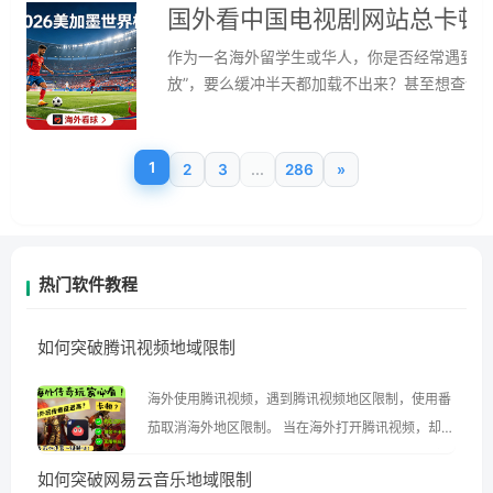
国外看中国电视剧网站总卡顿
区域限制，这些技术术语背后，是我们与故乡文
身，而是如何优雅地、稳定地解决它。这篇文章
作为一名海外留学生或华人，你是否经常遇到这
具，让你无论身在纽约、悉尼还是伦敦，都能无
放”，要么缓冲半天都加载不出来？甚至想查询
用不了怎么办——这些生活必需的服务，在海外
享一个一站式解决方案：番茄加速器，它不仅能
赛做好准备。
1
2
3
...
286
»
热门软件教程
如何突破腾讯视频地域限制
海外使用腾讯视频，遇到腾讯视频地区限制，使用番
茄取消海外地区限制。 当在海外打开腾讯视频，却突
然弹出“由于版权限制，您所在的地区无法播放”的提
如何突破网易云音乐地域限制
示语。 海外用户如香港、澳门、台湾、美国、加拿