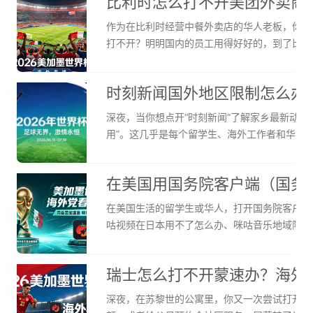
比利时怎么打不开美团外卖商
用那些充满家乡味的App，都变得磕磕绊绊。
为你提供一个全面、稳定且安全的解决方案，让
作为在比利时经营中餐外卖店的华人老板，你是
打不开？明明国内的员工用得好好的，到了比利
单损失不小。不止是美团，很多海外党都遇到过
用爱奇艺地区限制怎么办？这些问题的根源其实
时刻新闻国外地区限制怎么办
讲讲如何选择合适的回国加速器，解决这些烦恼
深夜，当你想点开“时刻新闻”了解家乡最新动态
用”。这几乎是每个留学生、海外工作者和华人
道无形的墙，将我们与熟悉的国内影音、游戏、
找到一把稳定、安全且高效的钥匙——专业的回
在美国用国务院客户端（国务
制，自由访问腾讯视频、爱奇艺、B站乃至“社
具备的核心素质。
在美国生活的留学生或华人，打开国务院客户端
咕视频在日本用不了怎么办、咪咕音乐地域限制
别拦截——国内平台会通过检测用户IP地址，
2026美加墨世界杯海外观看的秘诀，帮你轻
瑞士怎么打不开蒙速办？海外
深夜，在苏黎世的公寓里，你又一次尝试打开手