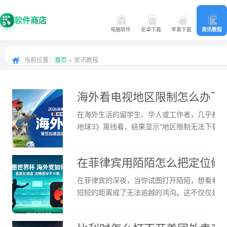
软件商店
电脑软件
安卓下载
苹果下载
资讯教程
当前位置：
首页
> 资讯教程
海外看电视地区限制怎么办下
在海外生活的留学生、华人或工作者，几乎都遇
地球3》离线看，结果显示“地区限制无法下载”
题刷不了新剧。这些问题的根源，是版权方和平
法：用回国加速器突破限制，教你搞定韩剧tv和
在菲律宾用陌陌怎么把定位修
在菲律宾的深夜，当你试图打开陌陌，想看看国
短短的距离成了无法逾越的鸿沟。这不仅仅是“
生、海外工作者和华人心中那份对故土文化内容
台、社交应用和实时资讯隔开。无论是想追更最