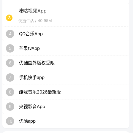
咪咕视频App
3
便捷生活
/ 40.95M
QQ音乐App
4
芒果tvApp
5
优酷国外版权受限
6
手机快手app
7
酷我音乐2026最新版
8
央视影音App
9
优酷app
10