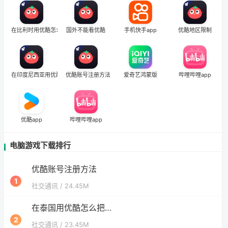
海外党有优酷会员却看不了？3个实用技巧+1款加速器解决追剧&金融APP难题
在日本用优酷怎么把定位修改到中国国内？海外党亲测有效的回国加速指南
6
在比利时用优酷怎么把定位修改到中国国内
国外不能看优酷
手机快手app
优酷地区限制
还在被优酷提示非中国地区困扰？海外党追剧看国内电影的正确打开方式
7
海外看优酷的软件怎么选？留学生亲测有效的回国加速方案
8
在印度尼西亚用优酷怎么把定位修改到中国国内
优酷账号注册方法
爱奇艺鸿蒙版
哔哩哔哩app
在英国用优酷怎么把定位修改到中国国内？留学生亲测有效的回国加速方案
9
优酷app
哔哩哔哩app
电脑游戏下载排行
优酷账号注册方法
1
社交通讯
/ 24.45M
在泰国用优酷怎么把定位修改到中国国内
2
社交通讯
/ 23.45M