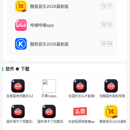
酷我音乐2026最新版
12-11
哔哩哔哩app
10-21
酷狗音乐2026最新版
10-04
最新资讯
软件 ● 下载
在国外看优酷上的电影为什么有的看不了？留学生亲测有效的回国加速方案
1
优酷区域限制破解：海外党追剧看片的终极指南，附直播欧冠+1905电影网解决方案
2
在泰国用优酷怎么把定位修改到中国国内
芒果tvApp
在国外怎么才能看优酷
优酷国外版权受限
优酷国外看不了怎么解决？海外党追剧购物全攻略，这招亲测有效！
3
在老挝用优酷地区限制怎么办？3步解锁+全平台适用的回国加速器指南
4
国外用不了优酷怎么办
国外用不了优酷怎么办
抖音短视频直播app
酷我音乐2026最新版
5