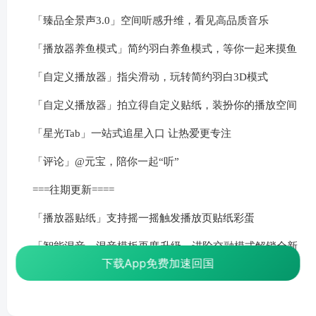
「臻品全景声3.0」空间听感升维，看见高品质音乐
「播放器养鱼模式」简约羽白养鱼模式，等你一起来摸鱼
「自定义播放器」指尖滑动，玩转简约羽白3D模式
「自定义播放器」拍立得自定义贴纸，装扮你的播放空间
「星光Tab」一站式追星入口 让热爱更专注
「评论」@元宝，陪你一起“听”
===往期更新====
「播放器贴纸」支持摇一摇触发播放页贴纸彩蛋
「智能混音」混音模板再度升级，进阶交融模式解锁全新
下载App免费加速回国
丝滑过渡体验