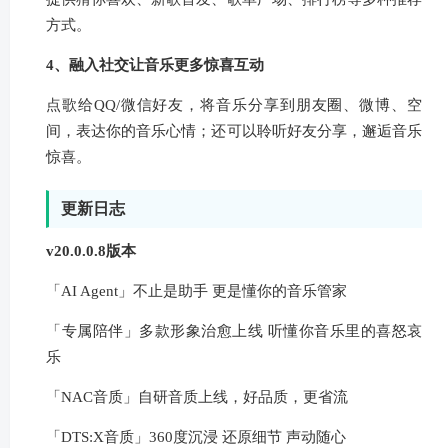
方式。
4、融入社交让音乐更多惊喜互动
点歌给QQ/微信好友，将音乐分享到朋友圈、微博、空
间，表达你的音乐心情；还可以聆听好友分享，邂逅音乐
惊喜。
更新日志
v20.0.0.8版本
「AI Agent」不止是助手 更是懂你的音乐管家
「专属陪伴」多款形象治愈上线 听懂你音乐里的喜怒哀
乐
「NAC音质」自研音质上线，好品质，更省流
「DTS:X音质」360度沉浸 还原细节 声动随心