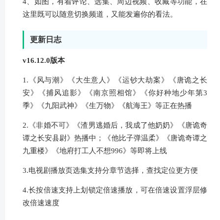
4、如图，有着评论、选集、周边视频、收藏等功能，在
这里既可以随意切换频道，又能发遍你的看法。
更新日志
v16.12.0版本
1.《风与潮》《大生意人》《运钞大劫案》《唐诡之长
安》《捕风追影》《南京照相馆》《你好种地少年第3
季》《九阳武神》《生万物》《航海王》等正在热播
2.《非婚不可》《渣男逃婚后，我成了他奶奶》《唐诡奇
谭之长安县尉》热播中；《他比子弹温柔》《唐诡奇谭之
九重楼》《地府打工人不想996》等即将上线
3.电视剧播放页选集支持分章节选择，查找定位更方便
4.长按倍速支持上划锁定倍速播放，可在倍速设置浮层修
改倍速速度