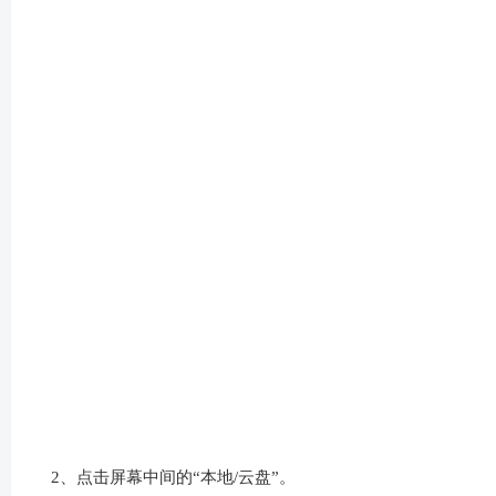
酷狗音乐App怎么导入歌曲
1、点击屏幕右下角的“我的”。