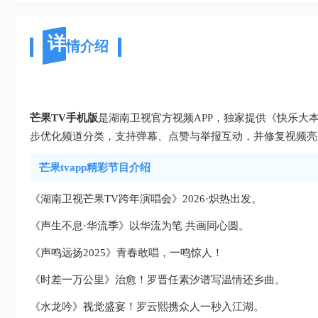
详
情介绍
芒果TV手机版
是湖南卫视官方视频APP，独家提供《快乐大
步优化频道分类，支持弹幕、点赞与举报互动，并修复视频亮
芒果tvapp精彩节目介绍
《湖南卫视芒果TV跨年演唱会》2026·炽热出发。
《声生不息·华流季》以华流为笔 共画同心圆。
《声鸣远扬2025》青春敢唱，一鸣惊人！
《时差一万公里》治愈！罗晋任素汐谱写温情还乡曲。
《水龙吟》视觉盛宴！罗云熙携众人一秒入江湖。