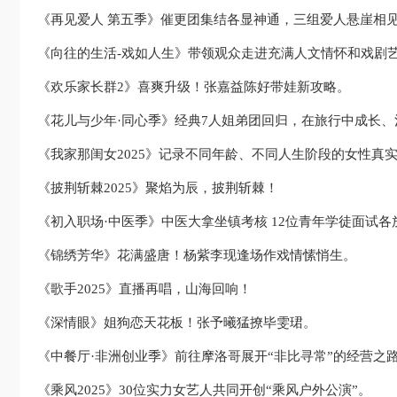
《再见爱人 第五季》催更团集结各显神通，三组爱人悬崖相
《向往的生活-戏如人生》带领观众走进充满人文情怀和戏剧艺
《欢乐家长群2》喜爽升级！张嘉益陈好带娃新攻略。
《花儿与少年·同心季》经典7人姐弟团回归，在旅行中成长
《我家那闺女2025》记录不同年龄、不同人生阶段的女性真
《披荆斩棘2025》聚焰为辰，披荆斩棘！
《初入职场·中医季》中医大拿坐镇考核 12位青年学徒面试各
《锦绣芳华》花满盛唐！杨紫李现逢场作戏情愫悄生。
《歌手2025》直播再唱，山海回响！
《深情眼》姐狗恋天花板！张予曦猛撩毕雯珺。
《中餐厅·非洲创业季》前往摩洛哥展开“非比寻常”的经营之
《乘风2025》30位实力女艺人共同开创“乘风户外公演”。