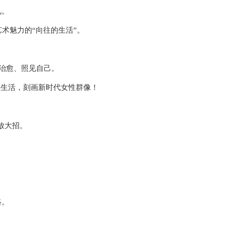
见。
术魅力的“向往的生活”。
、治愈、照见自己。
实生活，刻画新时代女性群像！
放大招。
路。