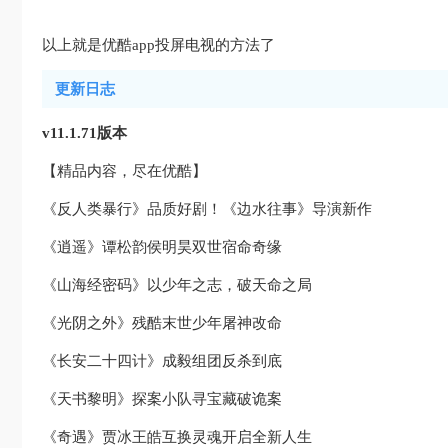
以上就是优酷app投屏电视的方法了
更新日志
v11.1.71版本
【精品内容，尽在优酷】
《反人类暴行》品质好剧！《边水往事》导演新作
《逍遥》谭松韵侯明昊双世宿命奇缘
《山海经密码》以少年之志，破天命之局
《光阴之外》残酷末世少年屠神改命
《长安二十四计》成毅组团反杀到底
《天书黎明》探案小队寻宝藏破诡案
《奇遇》贾冰王皓互换灵魂开启全新人生