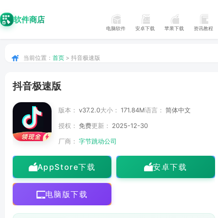
软件商店
电脑软件
安卓下载
苹果下载
资讯教程
当前位置：
首页
> 抖音极速版
抖音极速版
版本：
v37.2.0
大小：
171.84M
语言：
简体中文
授权：
免费
更新：
2025-12-30
厂商：
字节跳动公司
AppStore下载
安卓下载
电脑版下载