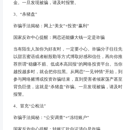
金。一旦发现被骗，请及时报警。
3、“杀猪盘”
诈骗手法揭秘：网上“美女”+投资“赢利”
国家反诈中心提醒：网恋还能赚大钱一定是诈骗
当有陌生人加你为好友时，一定要小心。诈骗分子往往先
以甜言蜜语或者献殷勤等方式博取好感和信任，再向你推
荐所谓“稳赚不赔、低成本高回报”的网络投资平台。当你
越投越多时，就会把你拉黑。从网恋“一见钟情”开始，到
参与网络赌博或投资诈骗结束，直到受害者倾家荡产甚至
背负巨债，这就是“杀猪盘”诈骗。一旦发现被骗，请及时
报警。
4、冒充“公检法”
诈骗手法揭秘：“公安调查”+“冻结账户”
国家反诈中心提醒：转账汇款自证清白是诈骗