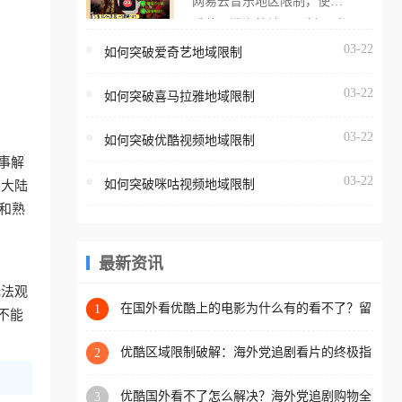
网易云音乐地区限制，使用
海外用户如香港、澳门、台
番茄取消海外地区限制。 当
湾、美国、加拿大、澳大利
在海外打开网易云音乐，却
03-22
如何突破爱奇艺地域限制
亚、欧洲等国家和地区时，
突然弹出“由于版权限制，您
腾讯视频也会像其他音乐平
03-22
所在的地区无法播放”的提示
如何突破喜马拉雅地域限制
台一样，出现地区及版权限
语。 海外用户如香港、澳
制问题，且仅能在中国大陆
03-22
如何突破优酷视频地域限制
门、台湾、美国、加拿大、
地区播放。 遇到这个问题的
事解
澳大利亚、欧洲等国家和地
朋友们，使用番茄回国加速
03-22
如何突破咪咕视频地域限制
国大陆
区时，网易云音乐也会像其
器，即可解决「海外用户收
和熟
他音乐平台一样，出现地区
听腾讯视频地区版权限制」
及版权限制问题，且仅能在
的问题，无论人在香港、澳
中国大陆地区播放。 遇到这
最新资讯
门、台湾、美国、加拿大、
个问题的朋友们，使用番茄
澳大利亚、欧洲等国家和地
无法观
回国加速器，即可解决「海
在国外看优酷上的电影为什么有的看不了？留
1
区工作、留学、定居等，都
不能
学生亲测有效的回国加速方案
外用户收听网易云音乐地区
可以使用，不再因地区和版
版权限制」的问题，无论人
优酷区域限制破解：海外党追剧看片的终极指
2
权限制所困扰。
南，附直播欧冠+1905电影网解决方案
在香港、澳门、台湾、美
优酷国外看不了怎么解决？海外党追剧购物全
3
国、加拿大、澳大利亚、欧