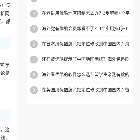
攻略，这招亲测有效！
球广泛
洲等国家和地区工作、留
分析网
在老挝用优酷地区限制怎么办？3步解锁+全平
4
学、定居等，都可以使用，
台适用的回国加速器指南
宴，都
不再因地区和版权限制所困
海外党有优酷会员却看不了？3个实用技巧+1
5
扰。
款加速器解决追剧&金融APP难题
在日本用优酷怎么把定位修改到中国国内？海
6
外党亲测有效的回国加速指南
还在被优酷提示非中国地区困扰？海外党追剧
7
看国内电影的正确打开方式
在客厅
无论是
海外看优酷的软件怎么选？留学生亲测有效的
8
回国加速方案
在英国用优酷怎么把定位修改到中国国内？留
9
学生亲测有效的回国加速方案
道。这
专线，