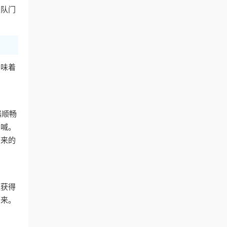
及队门
意味着
。
器顺畅
呐喊。
带来的
速获得
下来。