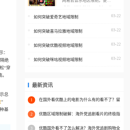
网易云音乐地区限制，使用
海外用户如香港、澳门、台
番茄取消海外地区限制。 当
湾、美国、加拿大、澳大利
在海外打开网易云音乐，却
03-22
如何突破爱奇艺地域限制
亚、欧洲等国家和地区时，
突然弹出“由于版权限制，您
腾讯视频也会像其他音乐平
03-22
所在的地区无法播放”的提示
如何突破喜马拉雅地域限制
台一样，出现地区及版权限
语。 海外用户如香港、澳
制问题，且仅能在中国大陆
03-22
如何突破优酷视频地域限制
门、台湾、美国、加拿大、
地区播放。 遇到这个问题的
示：
澳大利亚、欧洲等国家和地
朋友们，使用番茄回国加速
03-22
如何突破咪咕视频地域限制
台隔绝
区时，网易云音乐也会像其
器，即可解决「海外用户收
松“穿
他音乐平台一样，出现地区
听腾讯视频地区版权限制」
南。
及版权限制问题，且仅能在
的问题，无论人在香港、澳
中国大陆地区播放。 遇到这
最新资讯
门、台湾、美国、加拿大、
个问题的朋友们，使用番茄
澳大利亚、欧洲等国家和地
提示总
回国加速器，即可解决「海
在国外看优酷上的电影为什么有的看不了？留
1
区工作、留学、定居等，都
放
”
学生亲测有效的回国加速方案
外用户收听网易云音乐地区
可以使用，不再因地区和版
种基
版权限制」的问题，无论人
优酷区域限制破解：海外党追剧看片的终极指
2
权限制所困扰。
南，附直播欧冠+1905电影网解决方案
在香港、澳门、台湾、美
优酷国外看不了怎么解决？海外党追剧购物全
3
国、加拿大、澳大利亚、欧