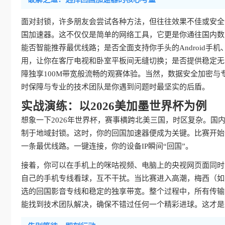
面对封锁，许多朋友会尝试各种方法，但往往效果不佳或安全
国加速器。这不仅仅是简单的网络工具，它更是你通往国内数
能否智能推荐最优线路；是否全面支持你手头的Android手机、
用，让你在客厅电视和卧室平板间无缝切换；是否提供稳定无
障独享100M带宽般流畅的观赛体验。当然，数据安全加密
时保障与专业的技术团队是你遇到问题时最坚实的后盾。
实战演练：以2026美加墨世界杯为例
想象一下2026年世界杯，赛事横跨北美三国，时区复杂。
制于地域封锁。这时，你的回国加速器便成为关键。比赛开始
一条最优线路。一键连接，你的设备IP瞬间“回国”。
接着，你可以在手机上的咪咕视频、电脑上的央视网页面同时
自己的手机专线看球，互不干扰。当比赛进入高潮，梅西（如
选的回国影音专线和稳定的独享带宽。整个过程中，所有传输
能找到技术团队解决，确保不错过任何一个精彩进球。这才是