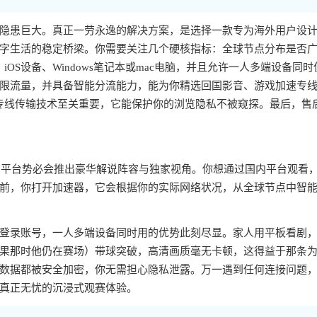
隐患巨大。真正一劳永逸的解决方案，是选择一款专为海外用户设
字生活的稳定桥梁。你需要关注几个硬核指标：全球节点分布是否
iOS设备、Windows笔记本或mac电脑，并且允许一人多端设备同时
限流量，并具备智能分流能力，能为你精选回国影音、游戏加速专
与专线传输技术至关重要，它能保护你的浏览隐私不被窥探。最后，售
国内平台势必会推出豪华解说阵容与独家视角。你想通过国内平台观看
前，你打开加速器，它会根据你的实际网络状况，从全球节点中智
登录账号，一人多端设备同时用的优势此刻尽显。家人用平板看剧
果那时他仍在赛场）带球突破，高清画质毫无卡顿，这得益于那条
数据都被安全加密，你无需担心隐私泄露。万一遇到任何连接问题
真正无忧的沉浸式观赛体验。