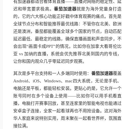
有加速器都适合看体育直播——直播对网络的稳定性、延
迟和带宽要求极高。
番茄加速器
就是为海外党量身打造
的，它的六大核心功能正好戳中体育观赛的痛点。首先是
全球节点分布和智能推荐最优线路：不管你在北美、欧洲
还是澳洲，番茄都能覆盖全球多个国家的节点，自动匹配
延迟最低、最稳定的线路，确保直播画面和声音同步，不
会出现“画面卡成PPT”的情况。比如你在加拿大看哥伦比
亚 vs 加纳的直播，系统会优先推荐北美到国内的专线，
让你和国内观众几乎零延迟同步观赛。
其次是多平台支持和一人多端同时使用：
番茄加速器
覆盖
Android、iOS、Windows、mac四大系统，无论是手机、
电脑还是平板，都能轻松安装。更贴心的是，它允许一个
账号同时在多个设备上使用——比如你可以用手机看直
播，电脑打开赛事回放，甚至连家里的智能电视也能通过
安卓盒子连接，全家一起看球再也不用抢设备。这对海外
华人家庭来说特别实用，周末聚在一起看世界杯，氛围直
接拉满。