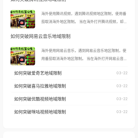
海外使用腾讯视频，遇到腾讯视频地区限制，使用番
茄取消海外地区限制。 当在海外打开腾讯视频，却突
然弹出“由于版权限制，您所在的地区无法播放”的提
如何突破网易云音乐地域限制
示语。 海外用户如香港、澳门、台湾、美国、加拿
大、澳大利亚、欧洲等国家和地区时，腾讯视频也会
海外使用网易云音乐，遇到网易云音乐地区限制，使
像其他音乐平台一样，出现地区及版权限制问题，且
用番茄取消海外地区限制。 当在海外打开网易云音
仅能在中国大陆地区播放。 遇到这个问题的朋友们，
乐，却突然弹出“由于版权限制，您所在的地区无法
使用番茄回国加速器，即可解决「海外用户收听腾讯
如何突破爱奇艺地域限制
03-22
播放”的提示语。 海外用户如香港、澳门、台湾、美
视频地区版权限制」的问题，无论人在香港、澳门、
国、加拿大、澳大利亚、欧洲等国家和地区时，网易
如何突破喜马拉雅地域限制
03-22
台湾、美国、加拿大、澳大利亚、欧洲等国家和地区
云音乐也会像其他音乐平台一样，出现地区及版权限
工作、留学、定居等，都可以使用，不再因地区和版
如何突破优酷视频地域限制
03-22
制问题，且仅能在中国大陆地区播放。 遇到这个问题
权限制所困扰。
的朋友们，使用番茄回国加速器，即可解决「海外用
如何突破咪咕视频地域限制
03-22
户收听网易云音乐地区版权限制」的问题，无论人在
香港、澳门、台湾、美国、加拿大、澳大利亚、欧洲
等国家和地区工作、留学、定居等，都可以使用，不