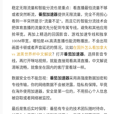
稳定无限流量和智能分流也是重点：看直播最怕流量不够
或者突然断流，
番茄加速器
提供无限流量，完全不用担心
看到一半突然提示“流量不足”。而且它的智能分流技术会
把体育直播的流量优先分配到专属专线，避免和其他应用
抢带宽。再加上精选的回国影音、游戏加速专线和独享
100M带宽，哪怕是4K高清直播也能流畅播放，不会出现
画面卡顿或者声音延迟的情况。比如
在国外怎么看加拿大
vs 波黑世界杯中文解说
？打开
番茄加速器
，选择影音专
线，再打开咪咕视频，就能直接观看高清直播，中文解说
清晰流畅，就像坐在国内的客厅里看球一样。
数据安全也不能忽视：
番茄加速器
采用高强度数据加密和
专线传输，你的网络数据不会被泄露，隐私有保障。毕竟
在海外使用加速器，安全是第一位的，不用担心个人信息
被窃取或者网络被监控。
最后是售后实时保障：番茄有专业的技术团队随时待命，