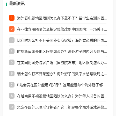
再因地区和版权限制所困扰。
最新资讯
海外看电视地区限制怎么办下载不了？留学生亲测的回国加速方案（附2026世界杯观赛技巧）
1
在菲律宾用陌陌怎么把定位修改到中国国内：一场关于归属感与连接的探索
2
比利时怎么打不开美团外卖商家版？海外党必看的回国加速全攻略
3
时刻新闻国外地区限制怎么办？海外游子的内容乡愁与破局之路
4
在美国用国务院客户端（国务院发布）地区限制怎么办？3步解决海外看国内内容难题
5
瑞士怎么打不开蒙速办？海外游子的数字乡愁与破局之路
6
B站会员在国外能用吗知乎？这可能是每个海外游子都问过的问题
7
在越南用乐视视频地区限制怎么办？海外华人必备的回国加速攻略
8
怎么在国外玩隐形守护者？这可能是每个海外游戏迷都问过的问题
9