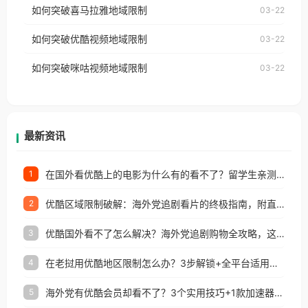
国、加拿大、澳大利亚、欧洲等国家和地区时，网易
如何突破喜马拉雅地域限制
03-22
台湾、美国、加拿大、澳大利亚、欧洲等国家和地区
云音乐也会像其他音乐平台一样，出现地区及版权限
工作、留学、定居等，都可以使用，不再因地区和版
如何突破优酷视频地域限制
03-22
制问题，且仅能在中国大陆地区播放。 遇到这个问题
权限制所困扰。
的朋友们，使用番茄回国加速器，即可解决「海外用
如何突破咪咕视频地域限制
03-22
户收听网易云音乐地区版权限制」的问题，无论人在
香港、澳门、台湾、美国、加拿大、澳大利亚、欧洲
等国家和地区工作、留学、定居等，都可以使用，不
再因地区和版权限制所困扰。
最新资讯
在国外看优酷上的电影为什么有的看不了？留学生亲测有效的回国加速方案
1
优酷区域限制破解：海外党追剧看片的终极指南，附直播欧冠+1905电影网解决方案
2
优酷国外看不了怎么解决？海外党追剧购物全攻略，这招亲测有效！
3
在老挝用优酷地区限制怎么办？3步解锁+全平台适用的回国加速器指南
4
海外党有优酷会员却看不了？3个实用技巧+1款加速器解决追剧&金融APP难题
5