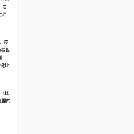
，看
世界
。接
频看世
播
关键比
用（比
速器
的