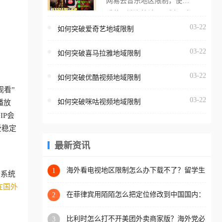
网易云音乐地区限制，使用
海外用户如香港、澳门、台
番茄取消海外地区限制。 当
湾、美国、加拿大、澳大利
在海外打开网易云音乐，却
03-22
如何突破爱奇艺地域限制
亚、欧洲等国家和地区时，
突然弹出“由于版权限制，您
腾讯视频也会像其他音乐平
03-22
所在的地区无法播放”的提示
如何突破喜马拉雅地域限制
台一样，出现地区及版权限
语。 海外用户如香港、澳
制问题，且仅能在中国大陆
03-22
如何突破优酷视频地域限制
门、台湾、美国、加拿大、
地区播放。 遇到这个问题的
观看”
澳大利亚、欧洲等国家和地
朋友们，使用番茄回国加速
03-22
如何突破咪咕视频地域限制
播放
区时，网易云音乐也会像其
器，即可解决「海外用户收
P会
他音乐平台一样，出现地区
听腾讯视频地区版权限制」
受稳定
及版权限制问题，且仅能在
的问题，无论人在香港、澳
中国大陆地区播放。 遇到这
最新资讯
门、台湾、美国、加拿大、
个问题的朋友们，使用番茄
澳大利亚、欧洲等国家和地
回国加速器，即可解决「海
海外看电视地区限制怎么办下载不了？留学生
1
区工作、留学、定居等，都
，系统
亲测的回国加速方案（附2026世界杯观赛技
外用户收听网易云音乐地区
可以使用，不再因地区和版
在国外
巧）
版权限制」的问题，无论人
在菲律宾用陌陌怎么把定位修改到中国国内：
2
权限制所困扰。
一场关于归属感与连接的探索
在香港、澳门、台湾、美
比利时怎么打不开美团外卖商家版？海外党必
3
国、加拿大、澳大利亚、欧