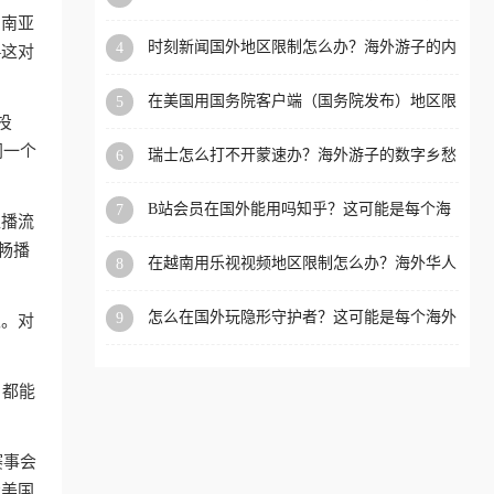
看的回国加速全攻略
东南亚
洲等国家和地区工作、留
时刻新闻国外地区限制怎么办？海外游子的内
4
—这对
学、定居等，都可以使用，
容乡愁与破局之路
不再因地区和版权限制所困
在美国用国务院客户端（国务院发布）地区限
5
扰。
制怎么办？3步解决海外看国内内容难题
投
同一个
瑞士怎么打不开蒙速办？海外游子的数字乡愁
6
与破局之路
B站会员在国外能用吗知乎？这可能是每个海
7
直播流
外游子都问过的问题
畅播
在越南用乐视视频地区限制怎么办？海外华人
8
必备的回国加速攻略
怎么在国外玩隐形守护者？这可能是每个海外
9
取。对
游戏迷都问过的问题
，都能
。
赛事会
看美国