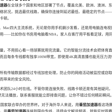
速器
在全球多个国家和地区部署了节点，覆盖北美、欧洲、澳洲、
络状况，挑选最优线路，确保你连接到延迟最低、最稳定的节点—
卡顿。
indows、Mac四大主流系统，无论是你用手机躺沙发看，还是用电脑连电视
用——比如你在书房用电脑看NBA，家人在客厅用平板看足球，用
量，不用担心看一场球赛就用完流量。它的智能分流技术会把体育
且每条专线都有独享100M带宽，即使是4K高清直播也能无压力流
所有传输数据都经过专线加密处理，防止你的网络活动被监控或窃
而带来的安全风险。
术团队24小时在线。不管你是连接失败、线路卡顿还是有其他疑问
时突然无法播放，联系客服就能立即排查问题，让你不错过任何精彩瞬间
个国家联合举办的世界杯。对于海外华人来说，用
番茄加速器
看这场
，用
番茄加速器
连接到国内专线，选择中文解说频道，就能实时观