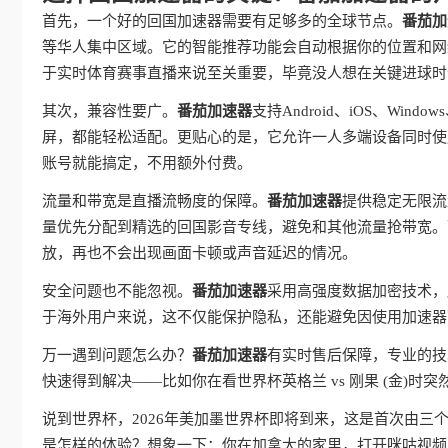
首先，一个好的回国加速器需要有足够多的全球节点。
番茄加
等华人集中区域。它的智能推荐功能会自动根据你的位置和网
于实时体育赛事直播来说至关重要，毕竟没人想在关键进球时
其次，兼容性要广。
番茄加速器
支持Android、iOS、W
屏，都能轻松适配。更贴心的是，它允许一人多端设备同时使
账号就能搞定，不用额外付费。
流量和带宽是直播流畅度的保障。
番茄加速器
提供稳定无限流
量优先分配到精选的回国影音专线，避免和其他流量抢带宽。而
放，再也不会出现画面卡顿或声音延迟的情况。
安全问题也不能忽视。
番茄加速器
采用高强度数据加密技术，
于海外用户来说，这不仅能保护隐私，还能避免因使用加速器
万一遇到问题怎么办？
番茄加速器
有实时售后保障，专业的技
快速得到解决——比如你在看世界杯英格兰 vs 刚果 (金)
说到世界杯，2026年美加墨世界杯即将到来，这是首次由三
是怎样的体验？想象一下：你在加拿大的家里，打开咪咕视频