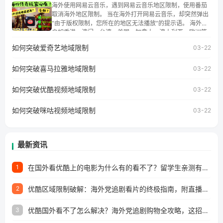
朋友们，使用番茄回国加速器，即可解决「海外用户收听腾
海外使用网易云音乐，遇到网易云音乐地区限制，使用番茄
讯视频地区版权限制」的问题，无论人在香港、澳门、台
取消海外地区限制。 当在海外打开网易云音乐，却突然弹出
湾、美国、加拿大、澳大利亚、欧洲等国家和地区工作、留
“由于版权限制，您所在的地区无法播放”的提示语。 海外用
学、定居等，都可以使用，不再因地区和版权限制所困扰。
户如香港、澳门、台湾、美国、加拿大、澳大利亚、欧洲等
国家和地区时，网易云音乐也会像其他音乐平台一样，出现
如何突破爱奇艺地域限制
03-22
地区及版权限制问题，且仅能在中国大陆地区播放。 遇到这
个问题的朋友们，使用番茄回国加速器，即可解决「海外用
如何突破喜马拉雅地域限制
户收听网易云音乐地区版权限制」的问题，无论人在香港、
03-22
澳门、台湾、美国、加拿大、澳大利亚、欧洲等国家和地区
工作、留学、定居等，都可以使用，不再因地区和版权限制
如何突破优酷视频地域限制
03-22
所困扰。
如何突破咪咕视频地域限制
03-22
最新资讯
在国外看优酷上的电影为什么有的看不了？留学生亲测有效的回国加速方案
1
优酷区域限制破解：海外党追剧看片的终极指南，附直播欧冠+1905电影网解决方案
2
优酷国外看不了怎么解决？海外党追剧购物全攻略，这招亲测有效！
3