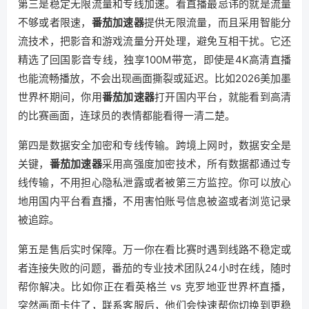
第三是稳定无限流量和专线加速。看直播最忌讳的就是流量
不够或者限速，
番茄加速器
提供无限流量，而且采用智能分
流技术，把影音和游戏流量分开处理，避免互相干扰。它还
精选了回国影音专线，独享100M带宽，即使是4K高清直播
也能流畅播放，不会出现画面撕裂或延迟。比如2026美加墨
世界杯期间，你用
番茄加速器
打开国内平台，就能看到高清
的比赛画面，连球员的表情都能看得一清二楚。
第四是数据安全加密和专线传输。跨境上网时，数据安全是
关键，
番茄加速器
采用高强度加密技术，所有数据都通过专
线传输，不用担心隐私泄露或者被第三方监控。你可以放心
地用国内平台看直播，不用害怕账号信息被盗或者浏览记录
被追踪。
第五是售后实时保障。万一你在看比赛时遇到线路不稳定或
者连接失败的问题，番茄的专业技术团队24小时在线，随时
帮你解决。比如你正在看英格兰 vs 克罗地亚世界杯直播，
突然画面卡住了，联系客服后，他们会快速帮你切换到更稳