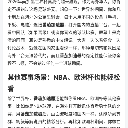
2026年美加墨世界杯离我们越来越近，作为海外华人，你肯
定不想错过这场足球盛宴。想象一下：世界杯期间，你和几
个朋友在海外的公寓里聚会，每个人用不同的设备（手机、
平板、电脑）连接
番茄加速器
，打开国内的直播平台，一起
看中国队（如果晋级）或者你喜欢的球队比赛。屏幕上是高
清的画面，耳边是熟悉的中文解说，大家一边吃着零食一边
讨论战术，就像在国内家里看球一样，那种亲切感和氛围是
海外平台无法替代的。而且
番茄加速器
的稳定性能保证你全
程不卡顿，不会错过任何一个进球瞬间。
其他赛事场景：NBA、欧洲杯也能轻松
看
除了世界杯，
番茄加速器
还能帮你看NBA、欧洲杯等其他赛
事。比如你是NBA球迷，在海外打开腾讯体育看勇士队的比
赛，用
番茄加速器
后，画面流畅度和国内一样，还能听到苏
群、杨毅等解说员的精彩分析。再比如欧洲杯期间，你想在