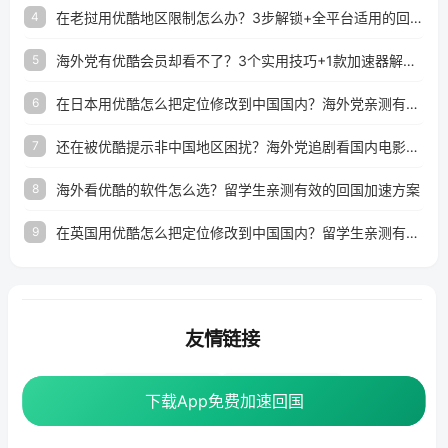
在老挝用优酷地区限制怎么办？3步解锁+全平台适用的回国加速器指南
4
海外党有优酷会员却看不了？3个实用技巧+1款加速器解决追剧&金融APP难题
5
在日本用优酷怎么把定位修改到中国国内？海外党亲测有效的回国加速指南
6
还在被优酷提示非中国地区困扰？海外党追剧看国内电影的正确打开方式
7
海外看优酷的软件怎么选？留学生亲测有效的回国加速方案
8
在英国用优酷怎么把定位修改到中国国内？留学生亲测有效的回国加速方案
9
友情链接
海外回国加速器
番茄加速器
下载App免费加速回国
下载App免费加速回国