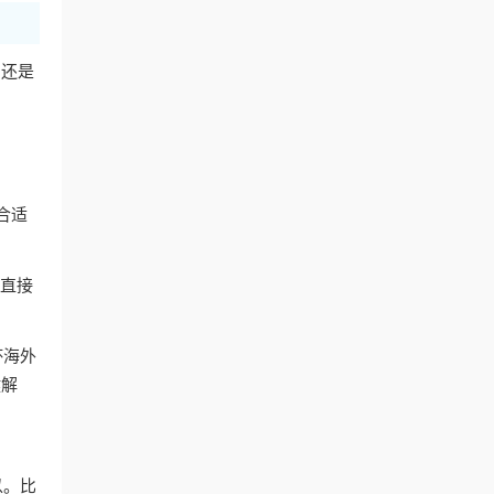
，还是
到合适
以直接
杯海外
键解
以。比