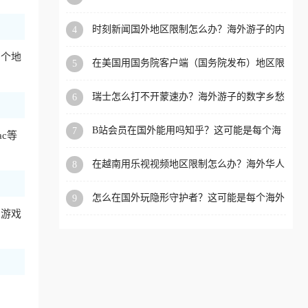
看的回国加速全攻略
洲等国家和地区工作、留
时刻新闻国外地区限制怎么办？海外游子的内
4
学、定居等，都可以使用，
容乡愁与破局之路
不再因地区和版权限制所困
多个地
在美国用国务院客户端（国务院发布）地区限
5
扰。
制怎么办？3步解决海外看国内内容难题
瑞士怎么打不开蒙速办？海外游子的数字乡愁
6
与破局之路
B站会员在国外能用吗知乎？这可能是每个海
7
c等
外游子都问过的问题
在越南用乐视视频地区限制怎么办？海外华人
8
必备的回国加速攻略
怎么在国外玩隐形守护者？这可能是每个海外
9
游戏迷都问过的问题
和游戏