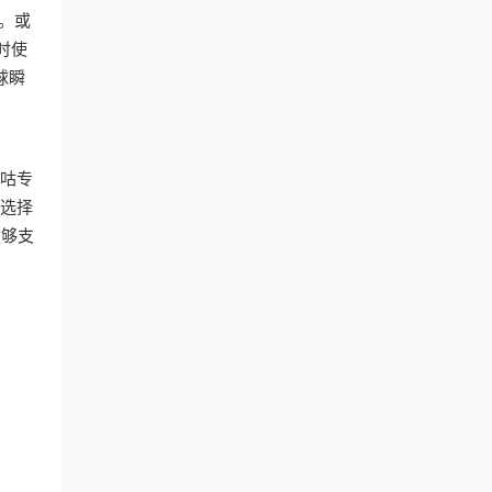
。或
时使
球瞬
咕专
，选择
足够支