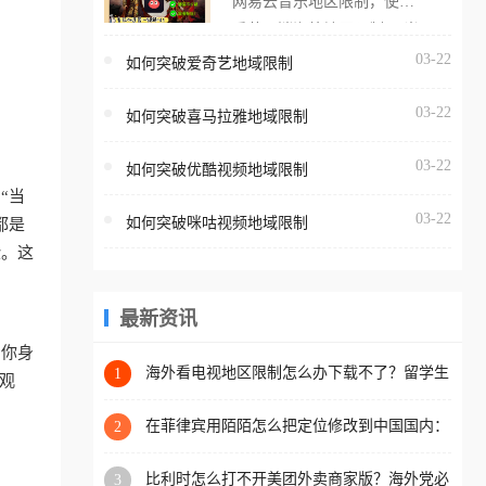
网易云音乐地区限制，使用
海外用户如香港、澳门、台
番茄取消海外地区限制。 当
湾、美国、加拿大、澳大利
在海外打开网易云音乐，却
03-22
如何突破爱奇艺地域限制
亚、欧洲等国家和地区时，
突然弹出“由于版权限制，您
腾讯视频也会像其他音乐平
03-22
所在的地区无法播放”的提示
如何突破喜马拉雅地域限制
台一样，出现地区及版权限
语。 海外用户如香港、澳
制问题，且仅能在中国大陆
03-22
如何突破优酷视频地域限制
门、台湾、美国、加拿大、
地区播放。 遇到这个问题的
“当
澳大利亚、欧洲等国家和地
朋友们，使用番茄回国加速
03-22
如何突破咪咕视频地域限制
都是
区时，网易云音乐也会像其
器，即可解决「海外用户收
验。这
他音乐平台一样，出现地区
听腾讯视频地区版权限制」
及版权限制问题，且仅能在
的问题，无论人在香港、澳
中国大陆地区播放。 遇到这
最新资讯
门、台湾、美国、加拿大、
个问题的朋友们，使用番茄
澳大利亚、欧洲等国家和地
当你身
回国加速器，即可解决「海
海外看电视地区限制怎么办下载不了？留学生
1
区工作、留学、定居等，都
观
亲测的回国加速方案（附2026世界杯观赛技
外用户收听网易云音乐地区
可以使用，不再因地区和版
巧）
版权限制」的问题，无论人
在菲律宾用陌陌怎么把定位修改到中国国内：
2
权限制所困扰。
一场关于归属感与连接的探索
在香港、澳门、台湾、美
比利时怎么打不开美团外卖商家版？海外党必
3
国、加拿大、澳大利亚、欧