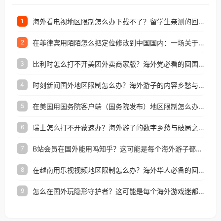
海外看电视地区限制怎么办下载不了？留学生亲测的回国加速方案（附2026世界杯观赛技巧）
1
在菲律宾用陌陌怎么把定位修改到中国国内：一场关于归属感与连接的探索
2
比利时怎么打不开美团外卖商家版？海外党必看的回国加速全攻略
3
时刻新闻国外地区限制怎么办？海外游子的内容乡愁与破局之路
4
在美国用国务院客户端（国务院发布）地区限制怎么办？3步解决海外看国内内容难题
5
瑞士怎么打不开蒙速办？海外游子的数字乡愁与破局之路
6
B站会员在国外能用吗知乎？这可能是每个海外游子都问过的问题
7
在越南用乐视视频地区限制怎么办？海外华人必备的回国加速攻略
8
怎么在国外玩隐形守护者？这可能是每个海外游戏迷都问过的问题
9