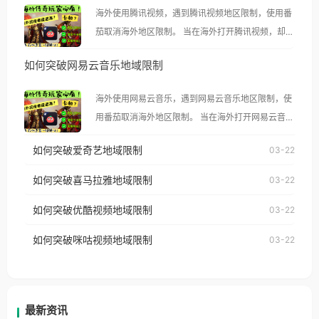
海外使用腾讯视频，遇到腾讯视频地区限制，使用番
茄取消海外地区限制。 当在海外打开腾讯视频，却突
然弹出“由于版权限制，您所在的地区无法播放”的提
如何突破网易云音乐地域限制
示语。 海外用户如香港、澳门、台湾、美国、加拿
大、澳大利亚、欧洲等国家和地区时，腾讯视频也会
海外使用网易云音乐，遇到网易云音乐地区限制，使
像其他音乐平台一样，出现地区及版权限制问题，且
用番茄取消海外地区限制。 当在海外打开网易云音
仅能在中国大陆地区播放。 遇到这个问题的朋友们，
乐，却突然弹出“由于版权限制，您所在的地区无法
使用番茄回国加速器，即可解决「海外用户收听腾讯
如何突破爱奇艺地域限制
03-22
播放”的提示语。 海外用户如香港、澳门、台湾、美
视频地区版权限制」的问题，无论人在香港、澳门、
国、加拿大、澳大利亚、欧洲等国家和地区时，网易
如何突破喜马拉雅地域限制
03-22
台湾、美国、加拿大、澳大利亚、欧洲等国家和地区
云音乐也会像其他音乐平台一样，出现地区及版权限
工作、留学、定居等，都可以使用，不再因地区和版
如何突破优酷视频地域限制
03-22
制问题，且仅能在中国大陆地区播放。 遇到这个问题
权限制所困扰。
的朋友们，使用番茄回国加速器，即可解决「海外用
如何突破咪咕视频地域限制
03-22
户收听网易云音乐地区版权限制」的问题，无论人在
香港、澳门、台湾、美国、加拿大、澳大利亚、欧洲
等国家和地区工作、留学、定居等，都可以使用，不
再因地区和版权限制所困扰。
最新资讯