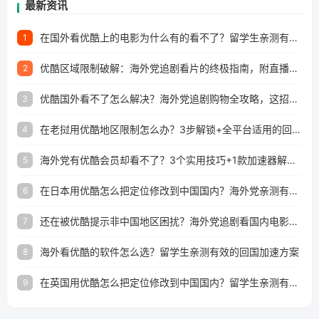
最新资讯
在国外看优酷上的电影为什么有的看不了？留学生亲测有效的回国加速方案
1
优酷区域限制破解：海外党追剧看片的终极指南，附直播欧冠+1905电影网解决方案
2
优酷国外看不了怎么解决？海外党追剧购物全攻略，这招亲测有效！
3
在老挝用优酷地区限制怎么办？3步解锁+全平台适用的回国加速器指南
4
海外党有优酷会员却看不了？3个实用技巧+1款加速器解决追剧&金融APP难题
5
在日本用优酷怎么把定位修改到中国国内？海外党亲测有效的回国加速指南
6
还在被优酷提示非中国地区困扰？海外党追剧看国内电影的正确打开方式
7
海外看优酷的软件怎么选？留学生亲测有效的回国加速方案
8
在英国用优酷怎么把定位修改到中国国内？留学生亲测有效的回国加速方案
9