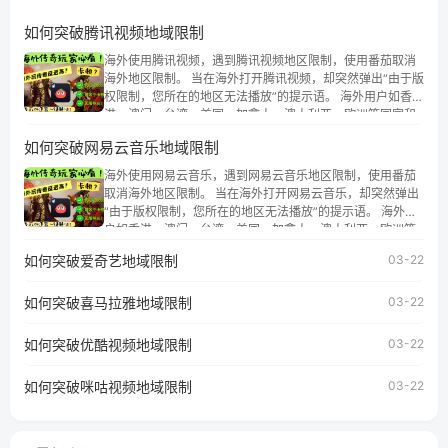
如何突破腾讯视频地域限制
海外使用腾讯视频，遇到腾讯视频地区限制，使用番茄取消
海外地区限制。 当在海外打开腾讯视频，却突然弹出“由于版
权限制，您所在的地区无法播放”的提示语。 海外用户如香
港、澳门、台湾、美国、加拿大、澳大利亚、欧洲等国家和
地区时，腾讯视频也会像其他音乐平台一样，出现地区及版
如何突破网易云音乐地域限制
权限制问题，且仅能在中国大陆地区播放。 遇到这个问题的
朋友们，使用番茄回国加速器，即可解决「海外用户收听腾
海外使用网易云音乐，遇到网易云音乐地区限制，使用番茄
讯视频地区版权限制」的问题，无论人在香港、澳门、台
取消海外地区限制。 当在海外打开网易云音乐，却突然弹出
湾、美国、加拿大、澳大利亚、欧洲等国家和地区工作、留
“由于版权限制，您所在的地区无法播放”的提示语。 海外用
学、定居等，都可以使用，不再因地区和版权限制所困扰。
户如香港、澳门、台湾、美国、加拿大、澳大利亚、欧洲等
国家和地区时，网易云音乐也会像其他音乐平台一样，出现
如何突破爱奇艺地域限制
03-22
地区及版权限制问题，且仅能在中国大陆地区播放。 遇到这
个问题的朋友们，使用番茄回国加速器，即可解决「海外用
如何突破喜马拉雅地域限制
户收听网易云音乐地区版权限制」的问题，无论人在香港、
03-22
澳门、台湾、美国、加拿大、澳大利亚、欧洲等国家和地区
工作、留学、定居等，都可以使用，不再因地区和版权限制
如何突破优酷视频地域限制
03-22
所困扰。
如何突破咪咕视频地域限制
03-22