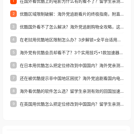
在国外看优酷上的电影为什么有的看不了？留学生亲测有效的回国加速方案
1
优酷区域限制破解：海外党追剧看片的终极指南，附直播欧冠+1905电影网解决方案
2
优酷国外看不了怎么解决？海外党追剧购物全攻略，这招亲测有效！
3
在老挝用优酷地区限制怎么办？3步解锁+全平台适用的回国加速器指南
4
海外党有优酷会员却看不了？3个实用技巧+1款加速器解决追剧&金融APP难题
5
在日本用优酷怎么把定位修改到中国国内？海外党亲测有效的回国加速指南
6
还在被优酷提示非中国地区困扰？海外党追剧看国内电影的正确打开方式
7
海外看优酷的软件怎么选？留学生亲测有效的回国加速方案
8
在英国用优酷怎么把定位修改到中国国内？留学生亲测有效的回国加速方案
9