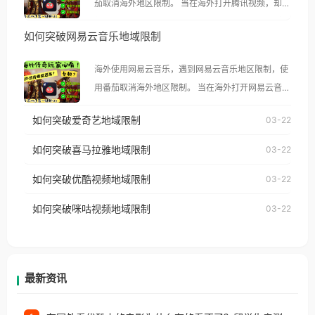
茄取消海外地区限制。 当在海外打开腾讯视频，却突
然弹出“由于版权限制，您所在的地区无法播放”的提
如何突破网易云音乐地域限制
示语。 海外用户如香港、澳门、台湾、美国、加拿
大、澳大利亚、欧洲等国家和地区时，腾讯视频也会
海外使用网易云音乐，遇到网易云音乐地区限制，使
像其他音乐平台一样，出现地区及版权限制问题，且
用番茄取消海外地区限制。 当在海外打开网易云音
仅能在中国大陆地区播放。 遇到这个问题的朋友们，
乐，却突然弹出“由于版权限制，您所在的地区无法
使用番茄回国加速器，即可解决「海外用户收听腾讯
如何突破爱奇艺地域限制
03-22
播放”的提示语。 海外用户如香港、澳门、台湾、美
视频地区版权限制」的问题，无论人在香港、澳门、
国、加拿大、澳大利亚、欧洲等国家和地区时，网易
如何突破喜马拉雅地域限制
03-22
台湾、美国、加拿大、澳大利亚、欧洲等国家和地区
云音乐也会像其他音乐平台一样，出现地区及版权限
工作、留学、定居等，都可以使用，不再因地区和版
如何突破优酷视频地域限制
03-22
制问题，且仅能在中国大陆地区播放。 遇到这个问题
权限制所困扰。
的朋友们，使用番茄回国加速器，即可解决「海外用
如何突破咪咕视频地域限制
03-22
户收听网易云音乐地区版权限制」的问题，无论人在
香港、澳门、台湾、美国、加拿大、澳大利亚、欧洲
等国家和地区工作、留学、定居等，都可以使用，不
再因地区和版权限制所困扰。
最新资讯