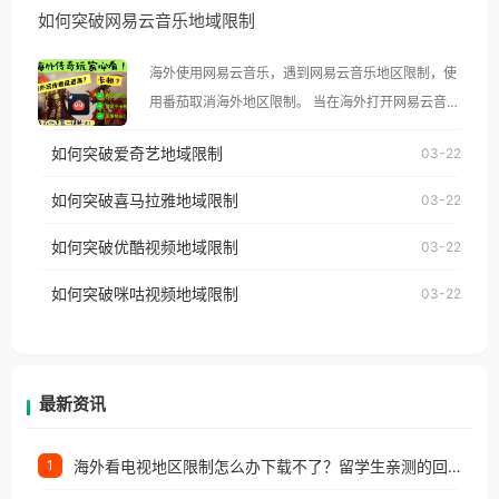
如何突破网易云音乐地域限制
示语。 海外用户如香港、澳门、台湾、美国、加拿
大、澳大利亚、欧洲等国家和地区时，腾讯视频也会
海外使用网易云音乐，遇到网易云音乐地区限制，使
像其他音乐平台一样，出现地区及版权限制问题，且
用番茄取消海外地区限制。 当在海外打开网易云音
仅能在中国大陆地区播放。 遇到这个问题的朋友们，
乐，却突然弹出“由于版权限制，您所在的地区无法
使用番茄回国加速器，即可解决「海外用户收听腾讯
如何突破爱奇艺地域限制
03-22
播放”的提示语。 海外用户如香港、澳门、台湾、美
视频地区版权限制」的问题，无论人在香港、澳门、
国、加拿大、澳大利亚、欧洲等国家和地区时，网易
如何突破喜马拉雅地域限制
03-22
台湾、美国、加拿大、澳大利亚、欧洲等国家和地区
云音乐也会像其他音乐平台一样，出现地区及版权限
工作、留学、定居等，都可以使用，不再因地区和版
如何突破优酷视频地域限制
03-22
制问题，且仅能在中国大陆地区播放。 遇到这个问题
权限制所困扰。
的朋友们，使用番茄回国加速器，即可解决「海外用
如何突破咪咕视频地域限制
03-22
户收听网易云音乐地区版权限制」的问题，无论人在
香港、澳门、台湾、美国、加拿大、澳大利亚、欧洲
等国家和地区工作、留学、定居等，都可以使用，不
再因地区和版权限制所困扰。
最新资讯
海外看电视地区限制怎么办下载不了？留学生亲测的回国加速方案（附2026世界杯观赛技巧）
1