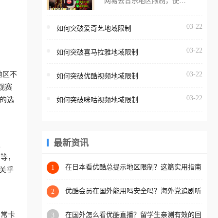
网易云音乐地区限制，使用
海外用户如香港、澳门、台
番茄取消海外地区限制。 当
湾、美国、加拿大、澳大利
在海外打开网易云音乐，却
03-22
如何突破爱奇艺地域限制
亚、欧洲等国家和地区时，
突然弹出“由于版权限制，您
腾讯视频也会像其他音乐平
03-22
所在的地区无法播放”的提示
如何突破喜马拉雅地域限制
台一样，出现地区及版权限
语。 海外用户如香港、澳
制问题，且仅能在中国大陆
地区不
03-22
如何突破优酷视频地域限制
门、台湾、美国、加拿大、
地区播放。 遇到这个问题的
观赛
澳大利亚、欧洲等国家和地
朋友们，使用番茄回国加速
03-22
的选
如何突破咪咕视频地域限制
区时，网易云音乐也会像其
器，即可解决「海外用户收
他音乐平台一样，出现地区
听腾讯视频地区版权限制」
及版权限制问题，且仅能在
的问题，无论人在香港、澳
中国大陆地区播放。 遇到这
最新资讯
像
门、台湾、美国、加拿大、
个问题的朋友们，使用番茄
育等，
澳大利亚、欧洲等国家和地
回国加速器，即可解决「海
在日本看优酷总提示地区限制？这篇实用指南
1
关乎
区工作、留学、定居等，都
帮你轻松解决（附多场景解决方案）
外用户收听网易云音乐地区
可以使用，不再因地区和版
版权限制」的问题，无论人
优酷会员在国外能用吗安全吗？海外党追剧听
2
权限制所困扰。
歌的终极解决方案
在香港、澳门、台湾、美
常常卡
在国外怎么看优酷直播？留学生亲测有效的回
3
国、加拿大、澳大利亚、欧