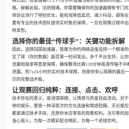
再比如，在泰国看CCTV5世界杯直播当前IP受限制的问题。C
格。破解此局，法则相通。你需要确保你的加速器拥有专门优
体协议进行了特别优化，能有效降低延迟、减少抖动，避免在
要有专业的技术团队提供实时售后保障，一旦在观赛过程中出
档发愁。
选择你的最佳“传球手”：关键功能拆解
因此，选择回国加速器，就像为你的网络连接选择一个精准的
定了球（你的数据）能否第一时间发出。多个平台支持，让你
流量和独享带宽是保障，确保整场比赛120分钟高清传输不
泄露。而7x24小时的实时技术保障，则是你安心观赛的最后
示的完整战术板。
让观赛回归纯粹：连接、点击、欢呼
技术存在的意义，是消弭障碍，让情感与热爱自由流动。对于
钟的娱乐，更是一种深层次的文化连接和情感慰藉。无论是应对
都是通过技术手段，还原你本应享有的观看权利。当可靠的加
身心投入，为每一次精彩配合喝彩，为每一个进球欢呼。