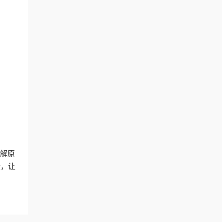
理解原
验，让