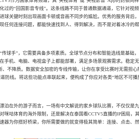
CTV5作为国家体育频道，其“央视体育”或“央视影音”App的封锁同
化过的“回国影音专线”。这条线路不同于普通数据通道，它针对视
进球关键时刻出现画面卡顿或音画不同步的尴尬。优秀的服务背后
现任何连接问题，都能快速找到人、得到解决，而不是对着冰冷的
“传球手”，它需要具备多项素质。全球节点分布和智能选线是基础
在手机、电脑、电视盒子上都能部署，满足多场景观赛需求。稳定
中断、不降质。数据安全加密的专线传输，让你在享受比赛时无需担心
一道防线。将这些功能点串联起来，便构成了你应对各类“地区不可播
漂泊在外的游子而言，一场有中文解说的家乡球队比赛，不仅仅是
咪咕体育的海外限制，还是解决在泰国看CCTV5直播的IP困局，
速器为你搭好桥梁，你所需要做的就变得极其简单：连接、点击、