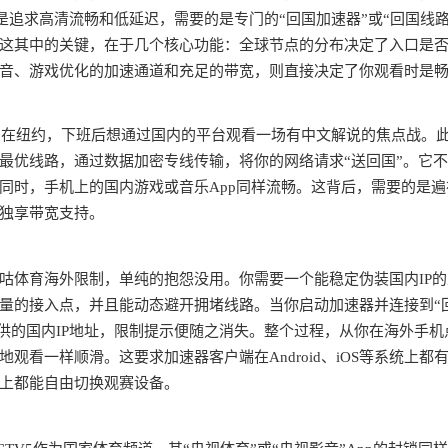
是追求高清流畅和低延迟，需要的是专门的“回国加速器”或“回国线路
这其中的关键，在于几个核心功能：全球节点的分布决定了入口是
音、游戏优化的加速通道和充足的带宽，则直接决定了你观看时是
你身在纽约，下班后想通过国内的平台观看一场有中文解说的焦点战。
最优线路，通过数据加密专线传输，将你的网络请求“送回国”。它
同时，手机上的国内游戏或音乐App同样流畅。这背后，需要的是遍
独享带宽支持。
？
咕体育海外限制，单纯的抱怨没用。你需要一个能稳定伪装国内IP的
量的接入点，并且能动态避开拥堵线路。当你启动加速器并连接到“
供的国内IP地址，限制提示便随之消失。整个过程，从你在海外手机
看一样顺滑。这要求加速器客户端在Android、iOS等系统上都
上都能自由切换观赛设备。