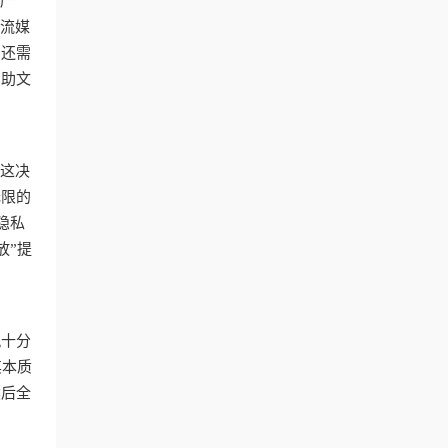
样严
频流媒
，还需
帮助文
，这决
无限的
隐私
放”提
九十分
其本质
然后全