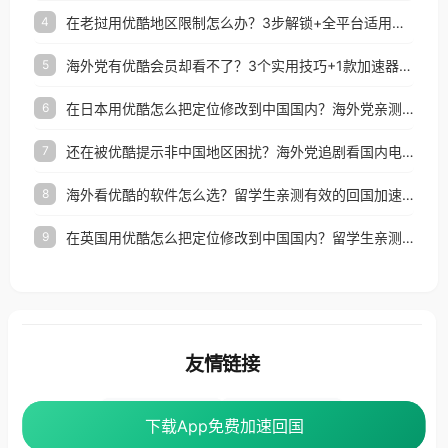
在老挝用优酷地区限制怎么办？3步解锁+全平台适用的回国加速器指南
4
海外党有优酷会员却看不了？3个实用技巧+1款加速器解决追剧&金融APP难题
5
在日本用优酷怎么把定位修改到中国国内？海外党亲测有效的回国加速指南
6
还在被优酷提示非中国地区困扰？海外党追剧看国内电影的正确打开方式
7
海外看优酷的软件怎么选？留学生亲测有效的回国加速方案
8
在英国用优酷怎么把定位修改到中国国内？留学生亲测有效的回国加速方案
9
友情链接
海外回国加速器
番茄加速器
下载App免费加速回国
下载App免费加速回国