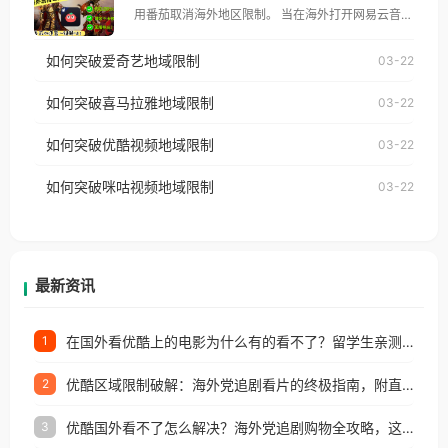
用番茄取消海外地区限制。 当在海外打开网易云音
仅能在中国大陆地区播放。 遇到这个问题的朋友们，
乐，却突然弹出“由于版权限制，您所在的地区无法
使用番茄回国加速器，即可解决「海外用户收听腾讯
如何突破爱奇艺地域限制
03-22
播放”的提示语。 海外用户如香港、澳门、台湾、美
视频地区版权限制」的问题，无论人在香港、澳门、
国、加拿大、澳大利亚、欧洲等国家和地区时，网易
如何突破喜马拉雅地域限制
03-22
台湾、美国、加拿大、澳大利亚、欧洲等国家和地区
云音乐也会像其他音乐平台一样，出现地区及版权限
工作、留学、定居等，都可以使用，不再因地区和版
如何突破优酷视频地域限制
03-22
制问题，且仅能在中国大陆地区播放。 遇到这个问题
权限制所困扰。
的朋友们，使用番茄回国加速器，即可解决「海外用
如何突破咪咕视频地域限制
03-22
户收听网易云音乐地区版权限制」的问题，无论人在
香港、澳门、台湾、美国、加拿大、澳大利亚、欧洲
等国家和地区工作、留学、定居等，都可以使用，不
再因地区和版权限制所困扰。
最新资讯
在国外看优酷上的电影为什么有的看不了？留学生亲测有效的回国加速方案
1
优酷区域限制破解：海外党追剧看片的终极指南，附直播欧冠+1905电影网解决方案
2
优酷国外看不了怎么解决？海外党追剧购物全攻略，这招亲测有效！
3