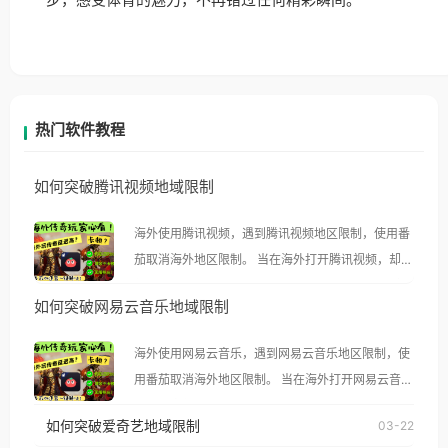
步，感受体育的魅力，不再错过任何精彩瞬间。
热门软件教程
如何突破腾讯视频地域限制
海外使用腾讯视频，遇到腾讯视频地区限制，使用番
茄取消海外地区限制。 当在海外打开腾讯视频，却突
然弹出“由于版权限制，您所在的地区无法播放”的提
如何突破网易云音乐地域限制
示语。 海外用户如香港、澳门、台湾、美国、加拿
大、澳大利亚、欧洲等国家和地区时，腾讯视频也会
海外使用网易云音乐，遇到网易云音乐地区限制，使
像其他音乐平台一样，出现地区及版权限制问题，且
用番茄取消海外地区限制。 当在海外打开网易云音
仅能在中国大陆地区播放。 遇到这个问题的朋友们，
乐，却突然弹出“由于版权限制，您所在的地区无法
使用番茄回国加速器，即可解决「海外用户收听腾讯
如何突破爱奇艺地域限制
03-22
播放”的提示语。 海外用户如香港、澳门、台湾、美
视频地区版权限制」的问题，无论人在香港、澳门、