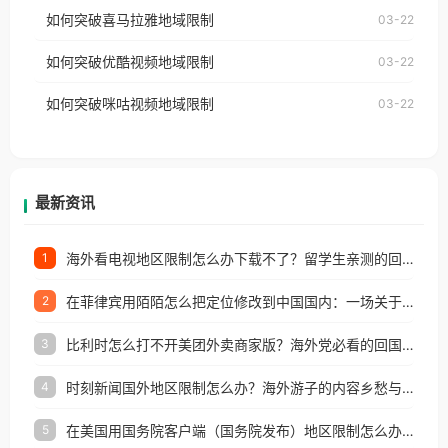
国、加拿大、澳大利亚、欧洲等国家和地区时，网易
如何突破喜马拉雅地域限制
03-22
台湾、美国、加拿大、澳大利亚、欧洲等国家和地区
云音乐也会像其他音乐平台一样，出现地区及版权限
工作、留学、定居等，都可以使用，不再因地区和版
如何突破优酷视频地域限制
03-22
制问题，且仅能在中国大陆地区播放。 遇到这个问题
权限制所困扰。
的朋友们，使用番茄回国加速器，即可解决「海外用
如何突破咪咕视频地域限制
03-22
户收听网易云音乐地区版权限制」的问题，无论人在
香港、澳门、台湾、美国、加拿大、澳大利亚、欧洲
等国家和地区工作、留学、定居等，都可以使用，不
再因地区和版权限制所困扰。
最新资讯
海外看电视地区限制怎么办下载不了？留学生亲测的回国加速方案（附2026世界杯观赛技巧）
1
在菲律宾用陌陌怎么把定位修改到中国国内：一场关于归属感与连接的探索
2
比利时怎么打不开美团外卖商家版？海外党必看的回国加速全攻略
3
时刻新闻国外地区限制怎么办？海外游子的内容乡愁与破局之路
4
在美国用国务院客户端（国务院发布）地区限制怎么办？3步解决海外看国内内容难题
5