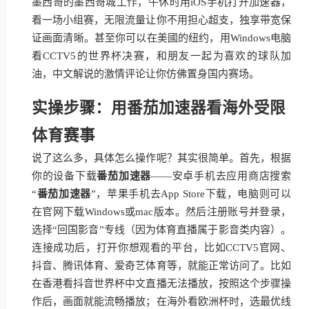
墨西哥的墨西哥城工作，午休时用iOS手机打开加速器，
看一场小组赛，无限流量让你不用担心超支，独享带宽保
证画面清晰。甚至你可以在美國的纽约，用Windows电脑
看CCTV5的世界杯决赛，和朋友一起为喜欢的球队加
油，中文解说的激情评论让你仿佛置身国内赛场。
实操步骤：用番茄加速器看海外受限
体育赛事
说了这么多，具体怎么操作呢？其实很简单。首先，根据
你的设备下载
番茄加速器
——安卓手机去应用商店搜索
“
番茄加速器
”，苹果手机去App Store下载，电脑则可以
在官网下载Windows或mac版本。然后注册账号并登录，
选择“回国影音”专线（因为体育直播属于影音类内容）。
连接成功后，打开你想观看的平台，比如CCTV5官网、
抖音、腾讯体育、爱奇艺体育等，就能正常访问了。比如
在香港看抖音世界杯中文直播无法播放，按照这个步骤操
作后，画面就能流畅播放；在海外看欧洲杯时，选最优线