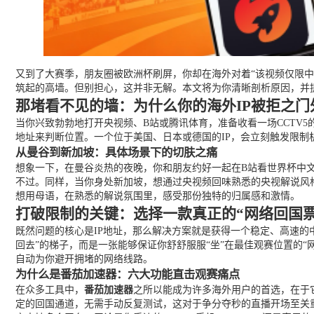
又到了大赛季，朋友圈被欧洲杯刷屏，你却在海外对着“该视频仅限
筑起的高墙。但别担心，这并非无解。本文将为你清晰剖析原因，并
那堵看不见的墙：为什么你的海外IP被拒之门
当你兴致勃勃地打开央视频、B站或腾讯体育，准备收看一场CCTV
地址来判断位置。一个位于美国、日本或德国的IP，会立刻触发限
从曼谷到新加坡：具体场景下的切肤之痛
想象一下，在曼谷炎热的夜晚，你和朋友约好一起在B站看世界杯中
不过。同样，当你身处新加坡，想通过央视频回味熟悉的央视解说风
想用母语，在熟悉的解说氛围里，感受那份独特的归属感和激情。
打破限制的关键：选择一款真正的“网络回国票
既然问题的核心是IP地址，那么解决方案就是获得一个稳定、高速的
回去”的梯子，而是一张能够保证你舒舒服服“坐”在最佳观赛位置的“
自动为你避开拥堵的网络线路。
为什么是番茄加速器：六大功能直击观赛痛点
在众多工具中，
番茄加速器
之所以能成为许多海外用户的首选，在于
定的回国通道，无需手动反复测试，这对于争分夺秒的直播开场至关