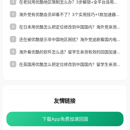
在老挝用优酷地区限制怎么办？3步解锁+全平台适用的回国加速器指南
4
海外党有优酷会员却看不了？3个实用技巧+1款加速器解决追剧&金融APP难题
5
在日本用优酷怎么把定位修改到中国国内？海外党亲测有效的回国加速指南
6
还在被优酷提示非中国地区困扰？海外党追剧看国内电影的正确打开方式
7
海外看优酷的软件怎么选？留学生亲测有效的回国加速方案
8
在英国用优酷怎么把定位修改到中国国内？留学生亲测有效的回国加速方案
9
友情链接
海外回国加速器
番茄加速器
下载App免费加速回国
下载App免费加速回国