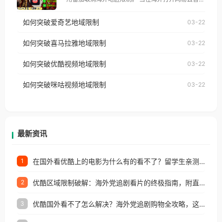
仅能在中国大陆地区播放。 遇到这个问题的朋友们，
乐，却突然弹出“由于版权限制，您所在的地区无法
使用番茄回国加速器，即可解决「海外用户收听腾讯
如何突破爱奇艺地域限制
03-22
播放”的提示语。 海外用户如香港、澳门、台湾、美
视频地区版权限制」的问题，无论人在香港、澳门、
国、加拿大、澳大利亚、欧洲等国家和地区时，网易
如何突破喜马拉雅地域限制
03-22
台湾、美国、加拿大、澳大利亚、欧洲等国家和地区
云音乐也会像其他音乐平台一样，出现地区及版权限
工作、留学、定居等，都可以使用，不再因地区和版
如何突破优酷视频地域限制
03-22
制问题，且仅能在中国大陆地区播放。 遇到这个问题
权限制所困扰。
的朋友们，使用番茄回国加速器，即可解决「海外用
如何突破咪咕视频地域限制
03-22
户收听网易云音乐地区版权限制」的问题，无论人在
香港、澳门、台湾、美国、加拿大、澳大利亚、欧洲
等国家和地区工作、留学、定居等，都可以使用，不
再因地区和版权限制所困扰。
最新资讯
在国外看优酷上的电影为什么有的看不了？留学生亲测有效的回国加速方案
1
优酷区域限制破解：海外党追剧看片的终极指南，附直播欧冠+1905电影网解决方案
2
优酷国外看不了怎么解决？海外党追剧购物全攻略，这招亲测有效！
3