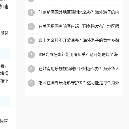
看的回国加速全攻略
洲等国家和地区工作、留
加速
时刻新闻国外地区限制怎么办？海外游子的内
4
学、定居等，都可以使用，
容乡愁与破局之路
不再因地区和版权限制所困
在美国用国务院客户端（国务院发布）地区限
5
扰。
制怎么办？3步解决海外看国内内容难题
保旅途
瑞士怎么打不开蒙速办？海外游子的数字乡愁
6
与破局之路
B站会员在国外能用吗知乎？这可能是每个海
7
外游子都问过的问题
重要。
在越南用乐视视频地区限制怎么办？海外华人
8
拥堵情
必备的回国加速攻略
从按下
怎么在国外玩隐形守护者？这可能是每个海外
9
游戏迷都问过的问题
、
“独享