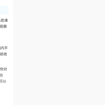
私密通
夜观赛
国内平
提前收
将你对
功
可以