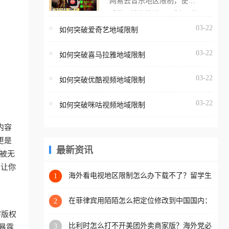
网易云音乐地区限制，使用
海外用户如香港、澳门、台
番茄取消海外地区限制。 当
湾、美国、加拿大、澳大利
在海外打开网易云音乐，却
03-22
如何突破爱奇艺地域限制
亚、欧洲等国家和地区时，
突然弹出“由于版权限制，您
腾讯视频也会像其他音乐平
03-22
所在的地区无法播放”的提示
如何突破喜马拉雅地域限制
台一样，出现地区及版权限
语。 海外用户如香港、澳
制问题，且仅能在中国大陆
03-22
如何突破优酷视频地域限制
门、台湾、美国、加拿大、
地区播放。 遇到这个问题的
澳大利亚、欧洲等国家和地
朋友们，使用番茄回国加速
03-22
如何突破咪咕视频地域限制
区时，网易云音乐也会像其
器，即可解决「海外用户收
他音乐平台一样，出现地区
听腾讯视频地区版权限制」
内容
及版权限制问题，且仅能在
的问题，无论人在香港、澳
更是
中国大陆地区播放。 遇到这
最新资讯
门、台湾、美国、加拿大、
被无
个问题的朋友们，使用番茄
澳大利亚、欧洲等国家和地
，让你
回国加速器，即可解决「海
海外看电视地区限制怎么办下载不了？留学生
1
区工作、留学、定居等，都
亲测的回国加速方案（附2026世界杯观赛技
外用户收听网易云音乐地区
可以使用，不再因地区和版
巧）
版权限制」的问题，无论人
在菲律宾用陌陌怎么把定位修改到中国国内：
2
权限制所困扰。
一场关于归属感与连接的探索
在香港、澳门、台湾、美
字版权
比利时怎么打不开美团外卖商家版？海外党必
3
国、加拿大、澳大利亚、欧
暴露