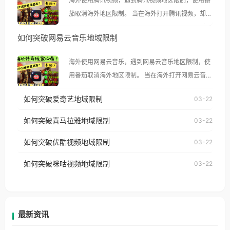
海外使用腾讯视频，遇到腾讯视频地区限制，使用番
茄取消海外地区限制。 当在海外打开腾讯视频，却突
然弹出“由于版权限制，您所在的地区无法播放”的提
如何突破网易云音乐地域限制
示语。 海外用户如香港、澳门、台湾、美国、加拿
大、澳大利亚、欧洲等国家和地区时，腾讯视频也会
海外使用网易云音乐，遇到网易云音乐地区限制，使
像其他音乐平台一样，出现地区及版权限制问题，且
用番茄取消海外地区限制。 当在海外打开网易云音
仅能在中国大陆地区播放。 遇到这个问题的朋友们，
乐，却突然弹出“由于版权限制，您所在的地区无法
使用番茄回国加速器，即可解决「海外用户收听腾讯
如何突破爱奇艺地域限制
03-22
播放”的提示语。 海外用户如香港、澳门、台湾、美
视频地区版权限制」的问题，无论人在香港、澳门、
国、加拿大、澳大利亚、欧洲等国家和地区时，网易
如何突破喜马拉雅地域限制
03-22
台湾、美国、加拿大、澳大利亚、欧洲等国家和地区
云音乐也会像其他音乐平台一样，出现地区及版权限
工作、留学、定居等，都可以使用，不再因地区和版
如何突破优酷视频地域限制
03-22
制问题，且仅能在中国大陆地区播放。 遇到这个问题
权限制所困扰。
的朋友们，使用番茄回国加速器，即可解决「海外用
如何突破咪咕视频地域限制
03-22
户收听网易云音乐地区版权限制」的问题，无论人在
香港、澳门、台湾、美国、加拿大、澳大利亚、欧洲
等国家和地区工作、留学、定居等，都可以使用，不
再因地区和版权限制所困扰。
最新资讯