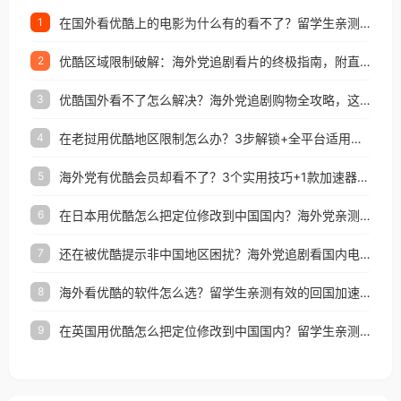
在国外看优酷上的电影为什么有的看不了？留学生亲测有效的回国加速方案
1
优酷区域限制破解：海外党追剧看片的终极指南，附直播欧冠+1905电影网解决方案
2
优酷国外看不了怎么解决？海外党追剧购物全攻略，这招亲测有效！
3
在老挝用优酷地区限制怎么办？3步解锁+全平台适用的回国加速器指南
4
海外党有优酷会员却看不了？3个实用技巧+1款加速器解决追剧&金融APP难题
5
在日本用优酷怎么把定位修改到中国国内？海外党亲测有效的回国加速指南
6
还在被优酷提示非中国地区困扰？海外党追剧看国内电影的正确打开方式
7
海外看优酷的软件怎么选？留学生亲测有效的回国加速方案
8
在英国用优酷怎么把定位修改到中国国内？留学生亲测有效的回国加速方案
9