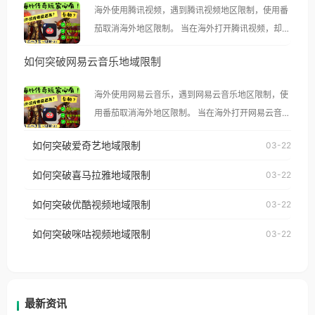
海外使用腾讯视频，遇到腾讯视频地区限制，使用番
茄取消海外地区限制。 当在海外打开腾讯视频，却突
然弹出“由于版权限制，您所在的地区无法播放”的提
如何突破网易云音乐地域限制
示语。 海外用户如香港、澳门、台湾、美国、加拿
大、澳大利亚、欧洲等国家和地区时，腾讯视频也会
海外使用网易云音乐，遇到网易云音乐地区限制，使
像其他音乐平台一样，出现地区及版权限制问题，且
用番茄取消海外地区限制。 当在海外打开网易云音
仅能在中国大陆地区播放。 遇到这个问题的朋友们，
乐，却突然弹出“由于版权限制，您所在的地区无法
使用番茄回国加速器，即可解决「海外用户收听腾讯
如何突破爱奇艺地域限制
03-22
播放”的提示语。 海外用户如香港、澳门、台湾、美
视频地区版权限制」的问题，无论人在香港、澳门、
国、加拿大、澳大利亚、欧洲等国家和地区时，网易
如何突破喜马拉雅地域限制
03-22
台湾、美国、加拿大、澳大利亚、欧洲等国家和地区
云音乐也会像其他音乐平台一样，出现地区及版权限
工作、留学、定居等，都可以使用，不再因地区和版
如何突破优酷视频地域限制
03-22
制问题，且仅能在中国大陆地区播放。 遇到这个问题
权限制所困扰。
的朋友们，使用番茄回国加速器，即可解决「海外用
如何突破咪咕视频地域限制
03-22
户收听网易云音乐地区版权限制」的问题，无论人在
香港、澳门、台湾、美国、加拿大、澳大利亚、欧洲
等国家和地区工作、留学、定居等，都可以使用，不
再因地区和版权限制所困扰。
最新资讯