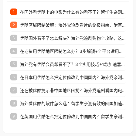
在国外看优酷上的电影为什么有的看不了？留学生亲测有效的回国加速方案
1
优酷区域限制破解：海外党追剧看片的终极指南，附直播欧冠+1905电影网解决方案
2
优酷国外看不了怎么解决？海外党追剧购物全攻略，这招亲测有效！
3
在老挝用优酷地区限制怎么办？3步解锁+全平台适用的回国加速器指南
4
海外党有优酷会员却看不了？3个实用技巧+1款加速器解决追剧&金融APP难题
5
在日本用优酷怎么把定位修改到中国国内？海外党亲测有效的回国加速指南
6
还在被优酷提示非中国地区困扰？海外党追剧看国内电影的正确打开方式
7
海外看优酷的软件怎么选？留学生亲测有效的回国加速方案
8
在英国用优酷怎么把定位修改到中国国内？留学生亲测有效的回国加速方案
9