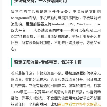
多设备支持，一人多端同时用
留学生的生活总是离不开多设备：电脑写论文时想
background看球，手机通勤时想刷赛事回放，平板睡前想
追集锦。
番茄加速器
支持Android、iOS、Windows、mac
四大平台，一人多端设备同时用——你可以在电脑上用
CCTV5看直播，手机上用B站看解说，平板上用爱奇艺看
回放，所有设备同时加速，不用来回切换账号，方便又省
心。
稳定无限流量+专线带宽，看球不卡顿
看球最怕什么？卡顿和流量不足。
番茄加速器
提供稳定无
限流量，智能分流技术让影音和游戏流量分开，保证看球
时的带宽。它还有精选的回国影音、游戏加速专线，独享
100M带宽——就算是4K超高清的世界杯直播，也能流畅
播放，弹幕实时滚动，不会因为流量用完或者带宽不够而
错过任何一个精彩瞬间。比如
在日本看世界杯中文解说无