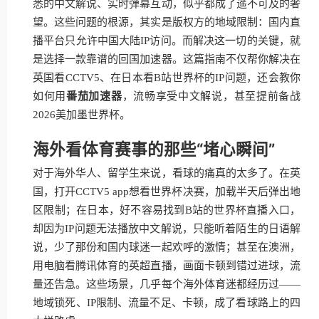
悉的中文解说、实时弹幕互动，似乎都成了遥不可及的奢
望。这些问题的根源，其实是版权方的地域限制：国内直
播平台只允许中国大陆IP访问。而解决这一切的关键，就
是选择一款靠谱的回国加速器。这篇指南不仅帮你解决在
英国看CCTV5、在日本看B站世界杯的IP问题，还会教你
如何用
番茄加速器
，流畅享受中文解说，甚至提前备战
2026美加墨世界杯。
海外看体育赛事的那些“堵心瞬间”
对于海外华人、留学生来说，看球的痛真的太多了。在英
国，打开CCTV5 app想看世界杯决赛，加载半天后弹出地
区限制；在日本，好不容易找到B站的世界杯直播入口，
却因为IP问题无法播放中文解说，只能听着陌生的日语解
说，少了那份和国内球迷一起欢呼的激情；甚至在澳洲，
用电脑看腾讯体育的英超直播，画面卡顿到错过进球，流
量还告急。这些场景，几乎每个海外体育迷都经历过——
地域锁死、IP限制、流量不足、卡顿，成了看球路上的四