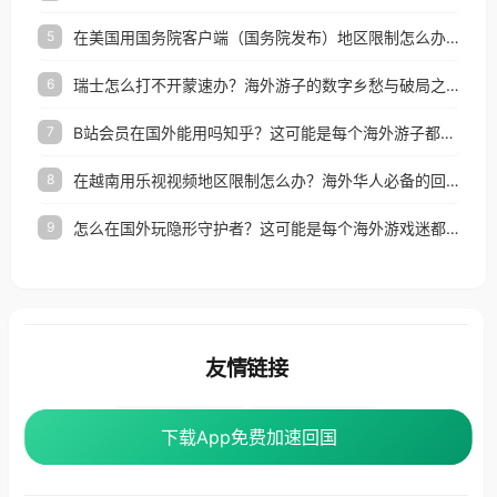
在美国用国务院客户端（国务院发布）地区限制怎么办？3步解决海外看国内内容难题
5
瑞士怎么打不开蒙速办？海外游子的数字乡愁与破局之路
6
B站会员在国外能用吗知乎？这可能是每个海外游子都问过的问题
7
在越南用乐视视频地区限制怎么办？海外华人必备的回国加速攻略
8
怎么在国外玩隐形守护者？这可能是每个海外游戏迷都问过的问题
9
友情链接
海外回国加速器
番茄加速器
下载App免费加速回国
下载App免费加速回国