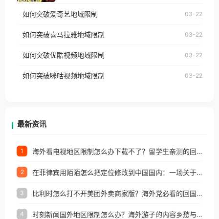
乐，却突然弹出“由于版权限制，您所在的地区无法
使用番茄回国加速器，即可解决「海外用户收听腾讯
如何突破爱奇艺地域限制
03-22
播放”的提示语。 海外用户如香港、澳门、台湾、美
视频地区版权限制」的问题，无论人在香港、澳门、
国、加拿大、澳大利亚、欧洲等国家和地区时，网易
如何突破喜马拉雅地域限制
03-22
台湾、美国、加拿大、澳大利亚、欧洲等国家和地区
云音乐也会像其他音乐平台一样，出现地区及版权限
工作、留学、定居等，都可以使用，不再因地区和版
如何突破优酷视频地域限制
03-22
制问题，且仅能在中国大陆地区播放。 遇到这个问题
权限制所困扰。
的朋友们，使用番茄回国加速器，即可解决「海外用
如何突破咪咕视频地域限制
03-22
户收听网易云音乐地区版权限制」的问题，无论人在
香港、澳门、台湾、美国、加拿大、澳大利亚、欧洲
等国家和地区工作、留学、定居等，都可以使用，不
再因地区和版权限制所困扰。
最新资讯
海外看电视地区限制怎么办下载不了？留学生亲测的回国加速方案（附2026世界杯观赛技巧）
1
在菲律宾用陌陌怎么把定位修改到中国国内：一场关于归属感与连接的探索
2
比利时怎么打不开美团外卖商家版？海外党必看的回国加速全攻略
3
时刻新闻国外地区限制怎么办？海外游子的内容乡愁与破局之路
4