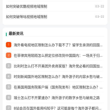
澳门、台湾、美国、加拿大、澳大利亚、欧洲等国家和地区
工作、留学、定居等，都可以使用，不再因地区和版权限制
如何突破优酷视频地域限制
03-22
所困扰。
如何突破咪咕视频地域限制
03-22
最新资讯
海外看电视地区限制怎么办下载不了？留学生亲测的回国加速方案（附2026世界杯观赛技巧）
1
在菲律宾用陌陌怎么把定位修改到中国国内：一场关于归属感与连接的探索
2
比利时怎么打不开美团外卖商家版？海外党必看的回国加速全攻略
3
时刻新闻国外地区限制怎么办？海外游子的内容乡愁与破局之路
4
在美国用国务院客户端（国务院发布）地区限制怎么办？3步解决海外看国内内容难题
5
瑞士怎么打不开蒙速办？海外游子的数字乡愁与破局之路
6
B站会员在国外能用吗知乎？这可能是每个海外游子都问过的问题
7