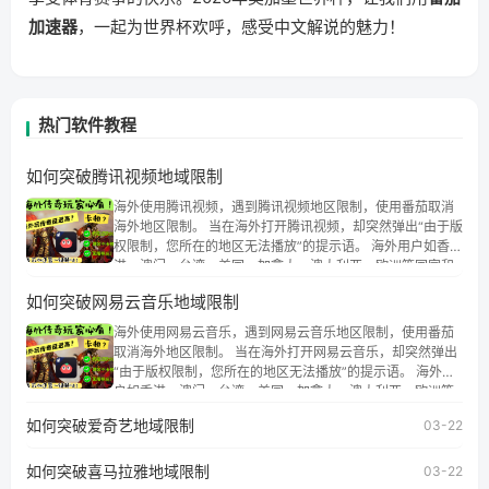
加速器
，一起为世界杯欢呼，感受中文解说的魅力！
热门软件教程
如何突破腾讯视频地域限制
海外使用腾讯视频，遇到腾讯视频地区限制，使用番茄取消
海外地区限制。 当在海外打开腾讯视频，却突然弹出“由于版
权限制，您所在的地区无法播放”的提示语。 海外用户如香
港、澳门、台湾、美国、加拿大、澳大利亚、欧洲等国家和
地区时，腾讯视频也会像其他音乐平台一样，出现地区及版
如何突破网易云音乐地域限制
权限制问题，且仅能在中国大陆地区播放。 遇到这个问题的
朋友们，使用番茄回国加速器，即可解决「海外用户收听腾
海外使用网易云音乐，遇到网易云音乐地区限制，使用番茄
讯视频地区版权限制」的问题，无论人在香港、澳门、台
取消海外地区限制。 当在海外打开网易云音乐，却突然弹出
湾、美国、加拿大、澳大利亚、欧洲等国家和地区工作、留
“由于版权限制，您所在的地区无法播放”的提示语。 海外用
学、定居等，都可以使用，不再因地区和版权限制所困扰。
户如香港、澳门、台湾、美国、加拿大、澳大利亚、欧洲等
国家和地区时，网易云音乐也会像其他音乐平台一样，出现
如何突破爱奇艺地域限制
03-22
地区及版权限制问题，且仅能在中国大陆地区播放。 遇到这
个问题的朋友们，使用番茄回国加速器，即可解决「海外用
如何突破喜马拉雅地域限制
户收听网易云音乐地区版权限制」的问题，无论人在香港、
03-22