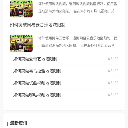
海外使用腾讯视频，遇到腾讯视频地区限制，使用番
茄取消海外地区限制。 当在海外打开腾讯视频，却突
然弹出“由于版权限制，您所在的地区无法播放”的提
如何突破网易云音乐地域限制
示语。 海外用户如香港、澳门、台湾、美国、加拿
大、澳大利亚、欧洲等国家和地区时，腾讯视频也会
海外使用网易云音乐，遇到网易云音乐地区限制，使
像其他音乐平台一样，出现地区及版权限制问题，且
用番茄取消海外地区限制。 当在海外打开网易云音
仅能在中国大陆地区播放。 遇到这个问题的朋友们，
乐，却突然弹出“由于版权限制，您所在的地区无法
使用番茄回国加速器，即可解决「海外用户收听腾讯
如何突破爱奇艺地域限制
03-22
播放”的提示语。 海外用户如香港、澳门、台湾、美
视频地区版权限制」的问题，无论人在香港、澳门、
国、加拿大、澳大利亚、欧洲等国家和地区时，网易
如何突破喜马拉雅地域限制
03-22
台湾、美国、加拿大、澳大利亚、欧洲等国家和地区
云音乐也会像其他音乐平台一样，出现地区及版权限
工作、留学、定居等，都可以使用，不再因地区和版
如何突破优酷视频地域限制
03-22
制问题，且仅能在中国大陆地区播放。 遇到这个问题
权限制所困扰。
的朋友们，使用番茄回国加速器，即可解决「海外用
如何突破咪咕视频地域限制
03-22
户收听网易云音乐地区版权限制」的问题，无论人在
香港、澳门、台湾、美国、加拿大、澳大利亚、欧洲
等国家和地区工作、留学、定居等，都可以使用，不
再因地区和版权限制所困扰。
最新资讯