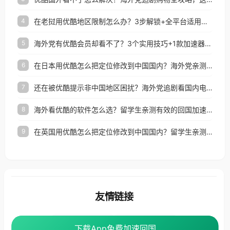
在老挝用优酷地区限制怎么办？3步解锁+全平台适用的回国加速器指南
4
海外党有优酷会员却看不了？3个实用技巧+1款加速器解决追剧&金融APP难题
5
在日本用优酷怎么把定位修改到中国国内？海外党亲测有效的回国加速指南
6
还在被优酷提示非中国地区困扰？海外党追剧看国内电影的正确打开方式
7
海外看优酷的软件怎么选？留学生亲测有效的回国加速方案
8
在英国用优酷怎么把定位修改到中国国内？留学生亲测有效的回国加速方案
9
友情链接
海外回国加速器
番茄加速器
下载App免费加速回国
下载App免费加速回国