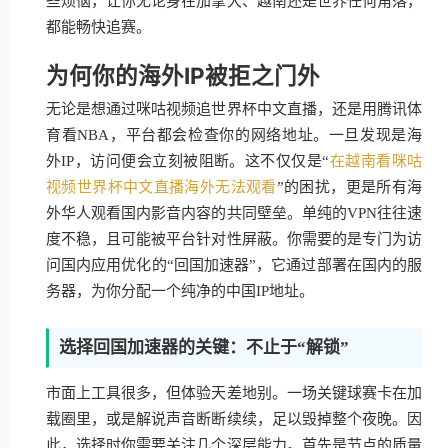
些烦恼，让你无论身在加拿大、越南还是世界任何角落，
都能畅快追赛。
为何你的海外IP被拒之门外
无论是想通过咪咕视频追世界杯中文直播，还是用腾讯体
育看NBA，平台都会检查你的网络地址。一旦发现是海
外IP，访问便会立刻被阻断。这不仅仅是“
在越南看咪咕
视频世界杯中文直播海外无法观看
”的困扰，更是所有海
外华人观看国内影音内容的共同壁垒。单纯的VPN往往速
度不稳，且可能被平台针对性屏蔽。你需要的是专门为访
问国内应用优化的“回国加速器”，它通过部署在国内的服
务器，为你分配一个纯净的中国IP地址。
选择回国加速器的关键：不止于“解锁”
市面上工具很多，但体验天差地别。一场关键球赛卡在加
载圈里，或是解说声音断断续续，足以毁掉整个夜晚。因
此，选择时你需要关注几个深层能力。首先是节点的质量