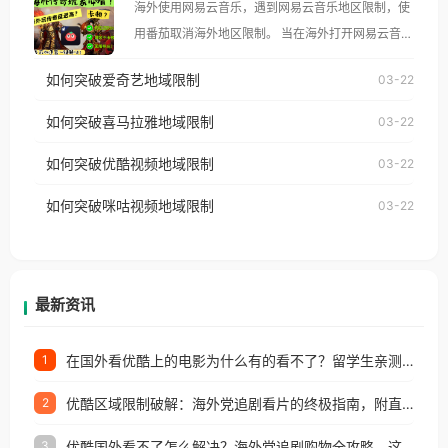
海外使用网易云音乐，遇到网易云音乐地区限制，使
像其他音乐平台一样，出现地区及版权限制问题，且
用番茄取消海外地区限制。 当在海外打开网易云音
仅能在中国大陆地区播放。 遇到这个问题的朋友们，
乐，却突然弹出“由于版权限制，您所在的地区无法
使用番茄回国加速器，即可解决「海外用户收听腾讯
如何突破爱奇艺地域限制
03-22
播放”的提示语。 海外用户如香港、澳门、台湾、美
视频地区版权限制」的问题，无论人在香港、澳门、
国、加拿大、澳大利亚、欧洲等国家和地区时，网易
如何突破喜马拉雅地域限制
03-22
台湾、美国、加拿大、澳大利亚、欧洲等国家和地区
云音乐也会像其他音乐平台一样，出现地区及版权限
工作、留学、定居等，都可以使用，不再因地区和版
如何突破优酷视频地域限制
03-22
制问题，且仅能在中国大陆地区播放。 遇到这个问题
权限制所困扰。
的朋友们，使用番茄回国加速器，即可解决「海外用
如何突破咪咕视频地域限制
03-22
户收听网易云音乐地区版权限制」的问题，无论人在
香港、澳门、台湾、美国、加拿大、澳大利亚、欧洲
等国家和地区工作、留学、定居等，都可以使用，不
再因地区和版权限制所困扰。
最新资讯
在国外看优酷上的电影为什么有的看不了？留学生亲测有效的回国加速方案
1
优酷区域限制破解：海外党追剧看片的终极指南，附直播欧冠+1905电影网解决方案
2
优酷国外看不了怎么解决？海外党追剧购物全攻略，这招亲测有效！
3