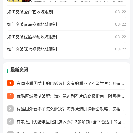
学、定居等，都可以使用，不再因地区和版权限制所困扰。
户如香港、澳门、台湾、美国、加拿大、澳大利亚、欧洲等
国家和地区时，网易云音乐也会像其他音乐平台一样，出现
如何突破爱奇艺地域限制
03-22
地区及版权限制问题，且仅能在中国大陆地区播放。 遇到这
个问题的朋友们，使用番茄回国加速器，即可解决「海外用
如何突破喜马拉雅地域限制
户收听网易云音乐地区版权限制」的问题，无论人在香港、
03-22
澳门、台湾、美国、加拿大、澳大利亚、欧洲等国家和地区
工作、留学、定居等，都可以使用，不再因地区和版权限制
如何突破优酷视频地域限制
03-22
所困扰。
如何突破咪咕视频地域限制
03-22
最新资讯
在国外看优酷上的电影为什么有的看不了？留学生亲测有效的回国加速方案
1
优酷区域限制破解：海外党追剧看片的终极指南，附直播欧冠+1905电影网解决方案
2
优酷国外看不了怎么解决？海外党追剧购物全攻略，这招亲测有效！
3
在老挝用优酷地区限制怎么办？3步解锁+全平台适用的回国加速器指南
4