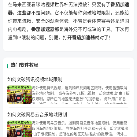
在马来西亚看咪咕视频世界杯无法播放？只要有了
番茄加速
器
，这些都不是问题。它不仅能帮你突破地域限制，还能给
你带来流畅、安全的观看体验。不管是看体育赛事还是追国
内电视剧，
番茄加速器
都是海外党不可或缺的工具。下次再
遇到IP限制的问题，别慌，打开
番茄加速器
就对了！
热门软件教程
如何突破腾讯视频地域限制
海外使用腾讯视频，遇到腾讯视频地区限制，使用番茄取消
海外地区限制。 当在海外打开腾讯视频，却突然弹出“由于版
权限制，您所在的地区无法播放”的提示语。 海外用户如香
港、澳门、台湾、美国、加拿大、澳大利亚、欧洲等国家和
地区时，腾讯视频也会像其他音乐平台一样，出现地区及版
如何突破网易云音乐地域限制
权限制问题，且仅能在中国大陆地区播放。 遇到这个问题的
朋友们，使用番茄回国加速器，即可解决「海外用户收听腾
海外使用网易云音乐，遇到网易云音乐地区限制，使用番茄
讯视频地区版权限制」的问题，无论人在香港、澳门、台
取消海外地区限制。 当在海外打开网易云音乐，却突然弹出
湾、美国、加拿大、澳大利亚、欧洲等国家和地区工作、留
“由于版权限制，您所在的地区无法播放”的提示语。 海外用