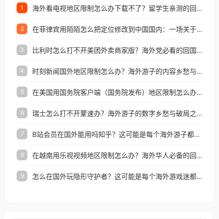
海外看电视地区限制怎么办下载不了？留学生亲测的回国加速方案（附2026世界杯观赛技巧）
1
在菲律宾用陌陌怎么把定位修改到中国国内：一场关于归属感与连接的探索
2
比利时怎么打不开美团外卖商家版？海外党必看的回国加速全攻略
3
时刻新闻国外地区限制怎么办？海外游子的内容乡愁与破局之路
4
在美国用国务院客户端（国务院发布）地区限制怎么办？3步解决海外看国内内容难题
5
瑞士怎么打不开蒙速办？海外游子的数字乡愁与破局之路
6
B站会员在国外能用吗知乎？这可能是每个海外游子都问过的问题
7
在越南用乐视视频地区限制怎么办？海外华人必备的回国加速攻略
8
怎么在国外玩隐形守护者？这可能是每个海外游戏迷都问过的问题
9