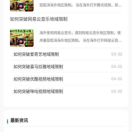
茄取消海外地区限制。 当在海外打开腾讯视频，却突
然弹出“由于版权限制，您所在的地区无法播放”的提
如何突破网易云音乐地域限制
示语。 海外用户如香港、澳门、台湾、美国、加拿
大、澳大利亚、欧洲等国家和地区时，腾讯视频也会
海外使用网易云音乐，遇到网易云音乐地区限制，使
像其他音乐平台一样，出现地区及版权限制问题，且
用番茄取消海外地区限制。 当在海外打开网易云音
仅能在中国大陆地区播放。 遇到这个问题的朋友们，
乐，却突然弹出“由于版权限制，您所在的地区无法
使用番茄回国加速器，即可解决「海外用户收听腾讯
如何突破爱奇艺地域限制
03-22
播放”的提示语。 海外用户如香港、澳门、台湾、美
视频地区版权限制」的问题，无论人在香港、澳门、
国、加拿大、澳大利亚、欧洲等国家和地区时，网易
如何突破喜马拉雅地域限制
03-22
台湾、美国、加拿大、澳大利亚、欧洲等国家和地区
云音乐也会像其他音乐平台一样，出现地区及版权限
工作、留学、定居等，都可以使用，不再因地区和版
如何突破优酷视频地域限制
03-22
制问题，且仅能在中国大陆地区播放。 遇到这个问题
权限制所困扰。
的朋友们，使用番茄回国加速器，即可解决「海外用
如何突破咪咕视频地域限制
03-22
户收听网易云音乐地区版权限制」的问题，无论人在
香港、澳门、台湾、美国、加拿大、澳大利亚、欧洲
等国家和地区工作、留学、定居等，都可以使用，不
再因地区和版权限制所困扰。
最新资讯