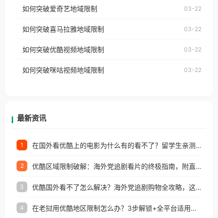
使用番茄回国加速器，即可解决「海外用户收听腾讯
如何突破爱奇艺地域限制
03-22
播放”的提示语。 海外用户如香港、澳门、台湾、美
视频地区版权限制」的问题，无论人在香港、澳门、
国、加拿大、澳大利亚、欧洲等国家和地区时，网易
如何突破喜马拉雅地域限制
03-22
台湾、美国、加拿大、澳大利亚、欧洲等国家和地区
云音乐也会像其他音乐平台一样，出现地区及版权限
工作、留学、定居等，都可以使用，不再因地区和版
如何突破优酷视频地域限制
03-22
制问题，且仅能在中国大陆地区播放。 遇到这个问题
权限制所困扰。
的朋友们，使用番茄回国加速器，即可解决「海外用
如何突破咪咕视频地域限制
03-22
户收听网易云音乐地区版权限制」的问题，无论人在
香港、澳门、台湾、美国、加拿大、澳大利亚、欧洲
等国家和地区工作、留学、定居等，都可以使用，不
再因地区和版权限制所困扰。
最新资讯
在国外看优酷上的电影为什么有的看不了？留学生亲测有效的回国加速方案
1
优酷区域限制破解：海外党追剧看片的终极指南，附直播欧冠+1905电影网解决方案
2
优酷国外看不了怎么解决？海外党追剧购物全攻略，这招亲测有效！
3
在老挝用优酷地区限制怎么办？3步解锁+全平台适用的回国加速器指南
4