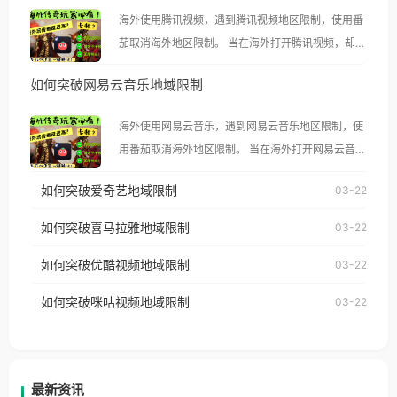
海外使用腾讯视频，遇到腾讯视频地区限制，使用番
茄取消海外地区限制。 当在海外打开腾讯视频，却突
然弹出“由于版权限制，您所在的地区无法播放”的提
如何突破网易云音乐地域限制
示语。 海外用户如香港、澳门、台湾、美国、加拿
大、澳大利亚、欧洲等国家和地区时，腾讯视频也会
海外使用网易云音乐，遇到网易云音乐地区限制，使
像其他音乐平台一样，出现地区及版权限制问题，且
用番茄取消海外地区限制。 当在海外打开网易云音
仅能在中国大陆地区播放。 遇到这个问题的朋友们，
乐，却突然弹出“由于版权限制，您所在的地区无法
使用番茄回国加速器，即可解决「海外用户收听腾讯
如何突破爱奇艺地域限制
03-22
播放”的提示语。 海外用户如香港、澳门、台湾、美
视频地区版权限制」的问题，无论人在香港、澳门、
国、加拿大、澳大利亚、欧洲等国家和地区时，网易
如何突破喜马拉雅地域限制
03-22
台湾、美国、加拿大、澳大利亚、欧洲等国家和地区
云音乐也会像其他音乐平台一样，出现地区及版权限
工作、留学、定居等，都可以使用，不再因地区和版
如何突破优酷视频地域限制
03-22
制问题，且仅能在中国大陆地区播放。 遇到这个问题
权限制所困扰。
的朋友们，使用番茄回国加速器，即可解决「海外用
如何突破咪咕视频地域限制
03-22
户收听网易云音乐地区版权限制」的问题，无论人在
香港、澳门、台湾、美国、加拿大、澳大利亚、欧洲
等国家和地区工作、留学、定居等，都可以使用，不
再因地区和版权限制所困扰。
最新资讯