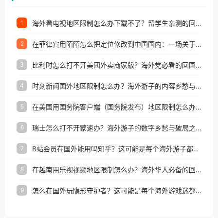
海外看电视地区限制怎么办下载不了？留学生亲测的回国加速方案（附2026世界杯观赛技巧）
1
在菲律宾用陌陌怎么把定位修改到中国国内：一场关于归属感与连接的探索
2
比利时怎么打不开美团外卖商家版？海外党必看的回国加速全攻略
3
时刻新闻国外地区限制怎么办？海外游子的内容乡愁与破局之路
4
在美国用国务院客户端（国务院发布）地区限制怎么办？3步解决海外看国内内容难题
5
瑞士怎么打不开蒙速办？海外游子的数字乡愁与破局之路
6
B站会员在国外能用吗知乎？这可能是每个海外游子都问过的问题
7
在越南用乐视视频地区限制怎么办？海外华人必备的回国加速攻略
8
怎么在国外玩隐形守护者？这可能是每个海外游戏迷都问过的问题
9