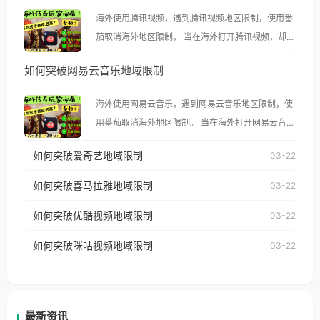
海外使用腾讯视频，遇到腾讯视频地区限制，使用番
茄取消海外地区限制。 当在海外打开腾讯视频，却突
然弹出“由于版权限制，您所在的地区无法播放”的提
如何突破网易云音乐地域限制
示语。 海外用户如香港、澳门、台湾、美国、加拿
大、澳大利亚、欧洲等国家和地区时，腾讯视频也会
海外使用网易云音乐，遇到网易云音乐地区限制，使
像其他音乐平台一样，出现地区及版权限制问题，且
用番茄取消海外地区限制。 当在海外打开网易云音
仅能在中国大陆地区播放。 遇到这个问题的朋友们，
乐，却突然弹出“由于版权限制，您所在的地区无法
使用番茄回国加速器，即可解决「海外用户收听腾讯
如何突破爱奇艺地域限制
03-22
播放”的提示语。 海外用户如香港、澳门、台湾、美
视频地区版权限制」的问题，无论人在香港、澳门、
国、加拿大、澳大利亚、欧洲等国家和地区时，网易
如何突破喜马拉雅地域限制
03-22
台湾、美国、加拿大、澳大利亚、欧洲等国家和地区
云音乐也会像其他音乐平台一样，出现地区及版权限
工作、留学、定居等，都可以使用，不再因地区和版
如何突破优酷视频地域限制
03-22
制问题，且仅能在中国大陆地区播放。 遇到这个问题
权限制所困扰。
的朋友们，使用番茄回国加速器，即可解决「海外用
如何突破咪咕视频地域限制
03-22
户收听网易云音乐地区版权限制」的问题，无论人在
香港、澳门、台湾、美国、加拿大、澳大利亚、欧洲
等国家和地区工作、留学、定居等，都可以使用，不
再因地区和版权限制所困扰。
最新资讯