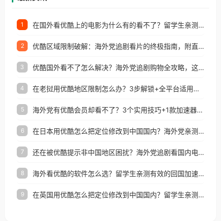
在国外看优酷上的电影为什么有的看不了？留学生亲测有效的回国加速方案
1
优酷区域限制破解：海外党追剧看片的终极指南，附直播欧冠+1905电影网解决方案
2
优酷国外看不了怎么解决？海外党追剧购物全攻略，这招亲测有效！
3
在老挝用优酷地区限制怎么办？3步解锁+全平台适用的回国加速器指南
4
海外党有优酷会员却看不了？3个实用技巧+1款加速器解决追剧&金融APP难题
5
在日本用优酷怎么把定位修改到中国国内？海外党亲测有效的回国加速指南
6
还在被优酷提示非中国地区困扰？海外党追剧看国内电影的正确打开方式
7
海外看优酷的软件怎么选？留学生亲测有效的回国加速方案
8
在英国用优酷怎么把定位修改到中国国内？留学生亲测有效的回国加速方案
9