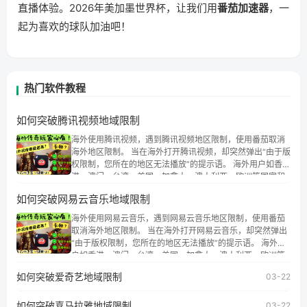
直播体验。2026年美加墨世界杯，让我们用
番茄加速器
，一
起为喜欢的球队加油吧！
热门软件教程
如何突破腾讯视频地域限制
海外使用腾讯视频，遇到腾讯视频地区限制，使用番茄取消
海外地区限制。 当在海外打开腾讯视频，却突然弹出“由于版
权限制，您所在的地区无法播放”的提示语。 海外用户如香
港、澳门、台湾、美国、加拿大、澳大利亚、欧洲等国家和
地区时，腾讯视频也会像其他音乐平台一样，出现地区及版
如何突破网易云音乐地域限制
权限制问题，且仅能在中国大陆地区播放。 遇到这个问题的
朋友们，使用番茄回国加速器，即可解决「海外用户收听腾
海外使用网易云音乐，遇到网易云音乐地区限制，使用番茄
讯视频地区版权限制」的问题，无论人在香港、澳门、台
取消海外地区限制。 当在海外打开网易云音乐，却突然弹出
湾、美国、加拿大、澳大利亚、欧洲等国家和地区工作、留
“由于版权限制，您所在的地区无法播放”的提示语。 海外用
学、定居等，都可以使用，不再因地区和版权限制所困扰。
户如香港、澳门、台湾、美国、加拿大、澳大利亚、欧洲等
国家和地区时，网易云音乐也会像其他音乐平台一样，出现
如何突破爱奇艺地域限制
03-22
地区及版权限制问题，且仅能在中国大陆地区播放。 遇到这
个问题的朋友们，使用番茄回国加速器，即可解决「海外用
如何突破喜马拉雅地域限制
户收听网易云音乐地区版权限制」的问题，无论人在香港、
03-22