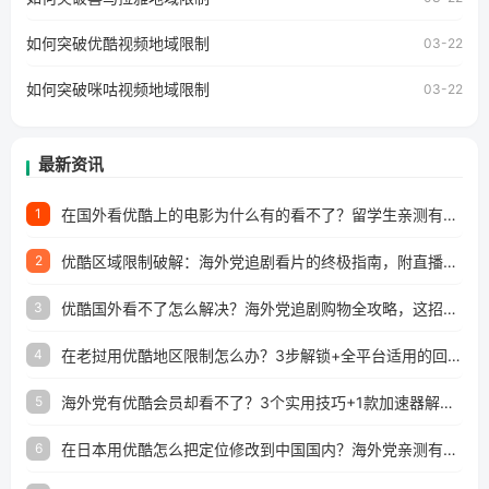
澳门、台湾、美国、加拿大、澳大利亚、欧洲等国家和地区
工作、留学、定居等，都可以使用，不再因地区和版权限制
如何突破优酷视频地域限制
03-22
所困扰。
如何突破咪咕视频地域限制
03-22
最新资讯
在国外看优酷上的电影为什么有的看不了？留学生亲测有效的回国加速方案
1
优酷区域限制破解：海外党追剧看片的终极指南，附直播欧冠+1905电影网解决方案
2
优酷国外看不了怎么解决？海外党追剧购物全攻略，这招亲测有效！
3
在老挝用优酷地区限制怎么办？3步解锁+全平台适用的回国加速器指南
4
海外党有优酷会员却看不了？3个实用技巧+1款加速器解决追剧&金融APP难题
5
在日本用优酷怎么把定位修改到中国国内？海外党亲测有效的回国加速指南
6