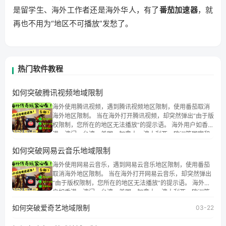
是留学生、海外工作者还是海外华人，有了
番茄加速器
，就
再也不用为“地区不可播放”发愁了。
热门软件教程
如何突破腾讯视频地域限制
海外使用腾讯视频，遇到腾讯视频地区限制，使用番茄取消
海外地区限制。 当在海外打开腾讯视频，却突然弹出“由于版
权限制，您所在的地区无法播放”的提示语。 海外用户如香
港、澳门、台湾、美国、加拿大、澳大利亚、欧洲等国家和
地区时，腾讯视频也会像其他音乐平台一样，出现地区及版
如何突破网易云音乐地域限制
权限制问题，且仅能在中国大陆地区播放。 遇到这个问题的
朋友们，使用番茄回国加速器，即可解决「海外用户收听腾
海外使用网易云音乐，遇到网易云音乐地区限制，使用番茄
讯视频地区版权限制」的问题，无论人在香港、澳门、台
取消海外地区限制。 当在海外打开网易云音乐，却突然弹出
湾、美国、加拿大、澳大利亚、欧洲等国家和地区工作、留
“由于版权限制，您所在的地区无法播放”的提示语。 海外用
学、定居等，都可以使用，不再因地区和版权限制所困扰。
户如香港、澳门、台湾、美国、加拿大、澳大利亚、欧洲等
国家和地区时，网易云音乐也会像其他音乐平台一样，出现
如何突破爱奇艺地域限制
03-22
地区及版权限制问题，且仅能在中国大陆地区播放。 遇到这
个问题的朋友们，使用番茄回国加速器，即可解决「海外用