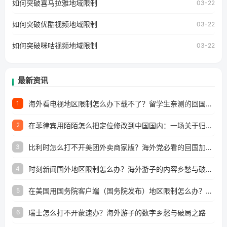
如何突破喜马拉雅地域限制
户收听网易云音乐地区版权限制」的问题，无论人在香港、
03-22
澳门、台湾、美国、加拿大、澳大利亚、欧洲等国家和地区
工作、留学、定居等，都可以使用，不再因地区和版权限制
如何突破优酷视频地域限制
03-22
所困扰。
如何突破咪咕视频地域限制
03-22
最新资讯
海外看电视地区限制怎么办下载不了？留学生亲测的回国加速方案（附2026世界杯观赛技巧）
1
在菲律宾用陌陌怎么把定位修改到中国国内：一场关于归属感与连接的探索
2
比利时怎么打不开美团外卖商家版？海外党必看的回国加速全攻略
3
时刻新闻国外地区限制怎么办？海外游子的内容乡愁与破局之路
4
在美国用国务院客户端（国务院发布）地区限制怎么办？3步解决海外看国内内容难题
5
瑞士怎么打不开蒙速办？海外游子的数字乡愁与破局之路
6