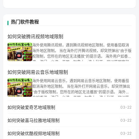
热门软件教程
如何突破腾讯视频地域限制
海外使用腾讯视频，遇到腾讯视频地区限制，使用番茄取消
海外地区限制。 当在海外打开腾讯视频，却突然弹出“由于版
权限制，您所在的地区无法播放”的提示语。 海外用户如香
港、澳门、台湾、美国、加拿大、澳大利亚、欧洲等国家和
地区时，腾讯视频也会像其他音乐平台一样，出现地区及版
如何突破网易云音乐地域限制
权限制问题，且仅能在中国大陆地区播放。 遇到这个问题的
朋友们，使用番茄回国加速器，即可解决「海外用户收听腾
海外使用网易云音乐，遇到网易云音乐地区限制，使用番茄
讯视频地区版权限制」的问题，无论人在香港、澳门、台
取消海外地区限制。 当在海外打开网易云音乐，却突然弹出
湾、美国、加拿大、澳大利亚、欧洲等国家和地区工作、留
“由于版权限制，您所在的地区无法播放”的提示语。 海外用
学、定居等，都可以使用，不再因地区和版权限制所困扰。
户如香港、澳门、台湾、美国、加拿大、澳大利亚、欧洲等
国家和地区时，网易云音乐也会像其他音乐平台一样，出现
如何突破爱奇艺地域限制
03-22
地区及版权限制问题，且仅能在中国大陆地区播放。 遇到这
个问题的朋友们，使用番茄回国加速器，即可解决「海外用
如何突破喜马拉雅地域限制
户收听网易云音乐地区版权限制」的问题，无论人在香港、
03-22
澳门、台湾、美国、加拿大、澳大利亚、欧洲等国家和地区
工作、留学、定居等，都可以使用，不再因地区和版权限制
如何突破优酷视频地域限制
03-22
所困扰。