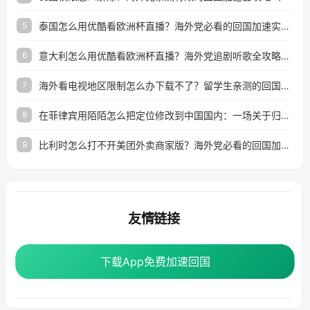
泰国怎么用优酷看欧洲杯直播？海外党必看的回国加速实用指南
5
意大利怎么用优酷看欧洲杯直播？海外党追剧听歌全攻略来了
6
海外看电视地区限制怎么办下载不了？留学生亲测的回国加速方案（附2026世界杯观赛技巧）
7
在菲律宾用陌陌怎么把定位修改到中国国内：一场关于归属感与连接的探索
8
比利时怎么打不开美团外卖商家版？海外党必看的回国加速全攻略
9
友情链接
海外回国加速器
番茄加速器
下载App免费加速回国
下载App免费加速回国