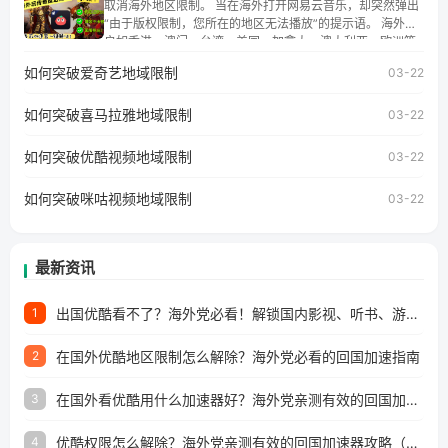
取消海外地区限制。 当在海外打开网易云音乐，却突然弹出
湾、美国、加拿大、澳大利亚、欧洲等国家和地区工作、留
“由于版权限制，您所在的地区无法播放”的提示语。 海外用
学、定居等，都可以使用，不再因地区和版权限制所困扰。
户如香港、澳门、台湾、美国、加拿大、澳大利亚、欧洲等
国家和地区时，网易云音乐也会像其他音乐平台一样，出现
如何突破爱奇艺地域限制
03-22
地区及版权限制问题，且仅能在中国大陆地区播放。 遇到这
个问题的朋友们，使用番茄回国加速器，即可解决「海外用
如何突破喜马拉雅地域限制
户收听网易云音乐地区版权限制」的问题，无论人在香港、
03-22
澳门、台湾、美国、加拿大、澳大利亚、欧洲等国家和地区
工作、留学、定居等，都可以使用，不再因地区和版权限制
如何突破优酷视频地域限制
03-22
所困扰。
如何突破咪咕视频地域限制
03-22
最新资讯
出国优酷看不了？海外党必看！解锁国内影视、听书、游戏全攻略
1
在国外优酷地区限制怎么解除？海外党必看的回国加速指南
2
在国外看优酷用什么加速器好？海外党亲测有效的回国加速方案
3
优酷权限怎么解除？海外党亲测有效的回国加速器攻略（附政务服务解决办法）
4