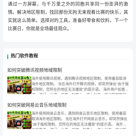
通过一方屏幕，与千万里之外的同胞共享同一份澎湃的激
情。解决地区限制，找回那份无拘无束观看比赛的快乐，其
实就这么简单。选择对的工具，准备好零食和饮料，下一个
比赛日，你就是全场最佳观众。
热门软件教程
如何突破腾讯视频地域限制
海外使用腾讯视频，遇到腾讯视频地区限制，使用番茄取消
海外地区限制。 当在海外打开腾讯视频，却突然弹出“由于版
权限制，您所在的地区无法播放”的提示语。 海外用户如香
港、澳门、台湾、美国、加拿大、澳大利亚、欧洲等国家和
地区时，腾讯视频也会像其他音乐平台一样，出现地区及版
如何突破网易云音乐地域限制
权限制问题，且仅能在中国大陆地区播放。 遇到这个问题的
朋友们，使用番茄回国加速器，即可解决「海外用户收听腾
海外使用网易云音乐，遇到网易云音乐地区限制，使用番茄
讯视频地区版权限制」的问题，无论人在香港、澳门、台
取消海外地区限制。 当在海外打开网易云音乐，却突然弹出
湾、美国、加拿大、澳大利亚、欧洲等国家和地区工作、留
“由于版权限制，您所在的地区无法播放”的提示语。 海外用
学、定居等，都可以使用，不再因地区和版权限制所困扰。
户如香港、澳门、台湾、美国、加拿大、澳大利亚、欧洲等
国家和地区时，网易云音乐也会像其他音乐平台一样，出现