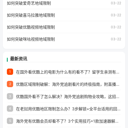
如何突破爱奇艺地域限制
03-22
地区及版权限制问题，且仅能在中国大陆地区播放。 遇到这
个问题的朋友们，使用番茄回国加速器，即可解决「海外用
如何突破喜马拉雅地域限制
户收听网易云音乐地区版权限制」的问题，无论人在香港、
03-22
澳门、台湾、美国、加拿大、澳大利亚、欧洲等国家和地区
工作、留学、定居等，都可以使用，不再因地区和版权限制
如何突破优酷视频地域限制
03-22
所困扰。
如何突破咪咕视频地域限制
03-22
最新资讯
在国外看优酷上的电影为什么有的看不了？留学生亲测有效的回国加速方案
1
优酷区域限制破解：海外党追剧看片的终极指南，附直播欧冠+1905电影网解决方案
2
优酷国外看不了怎么解决？海外党追剧购物全攻略，这招亲测有效！
3
在老挝用优酷地区限制怎么办？3步解锁+全平台适用的回国加速器指南
4
海外党有优酷会员却看不了？3个实用技巧+1款加速器解决追剧&金融APP难题
5