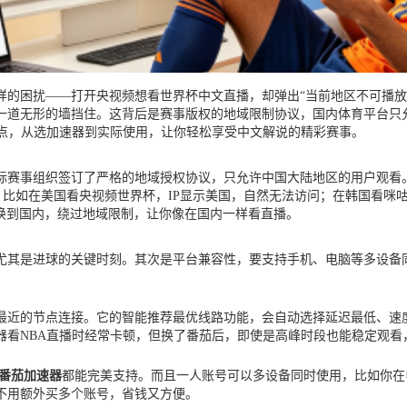
样的困扰——打开央视频想看世界杯中文直播，却弹出“当前地区不可播放
一道无形的墙挡住。这背后是赛事版权的地域限制协议，国内体育平台只允
痛点，从选加速器到实际使用，让你轻松享受中文解说的精彩赛事。
际赛事组织签订了严格的地域授权协议，只允许中国大陆地区的用户观看。
示。比如在美国看央视频世界杯，IP显示美国，自然无法访问；在韩国看咪
换到国内，绕过地域限制，让你像在国内一样看直播。
尤其是进球的关键时刻。其次是平台兼容性，要支持手机、电脑等多设备
最近的节点连接。它的智能推荐最优线路功能，会自动选择延迟最低、速
器看NBA直播时经常卡顿，但换了番茄后，即使是高峰时段也能稳定观看
番茄加速器
都能完美支持。而且一人账号可以多设备同时使用，比如你在
不用额外买多个账号，省钱又方便。