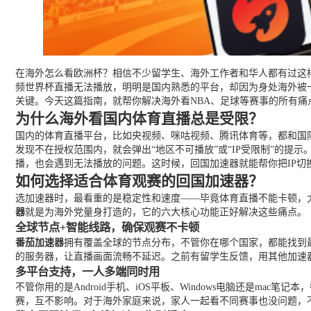
在海外怎么看欧洲杯？相信不少留学生、海外工作者和华人都有过这
频世界杯直播无法播放，明明是国内熟悉的平台，却因为身处海外被
关键。今天这篇指南，就帮你解决海外看NBA、足球等赛事的所有
为什么海外看国内体育直播总是受限？
国内的体育直播平台，比如央视频、咪咕视频、腾讯体育等，都和国
发现不在授权范围内，就会弹出“地区不可播放”或“IP受限制”的提
播，也会遇到无法播放的问题。这时候，回国加速器就能帮你把IP切
如何选择适合体育观赛的回国加速器？
选加速器时，最看重的是稳定性和速度——毕竟体育直播不能卡顿，
器
就是为海外党量身打造的，它的六大核心功能正好解决这些痛点。
全球节点+智能线路，确保观赛不卡顿
番茄加速器
拥有覆盖全球的节点分布，不管你在哪个国家，都能找到
的服务器，让直播画面流畅不延迟。之前有留学生反馈，用其他加速
多平台支持，一人多端同时用
不管你用的是Android手机、iOS平板、Windows电脑还是mac笔记本，
赛，互不影响。对于海外家庭来说，家人一起看不同赛事也没问题，