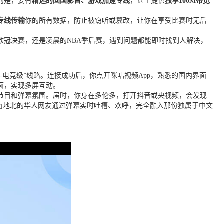
的是，要有
精选的回国影音、游戏加速专线
，甚至提供
独享100M带宽
专线传输
你的所有数据，防止被窃听或篡改，让你在享受比赛时无后
欧冠决赛，还是凌晨的NBA季后赛，遇到问题都能即时找到人解决，
-电竞级”线路。连接成功后，你点开咪咕视频App，熟悉的国内界面
面，实现多屏互动。
色节目和弹幕氛围。届时，你身在多伦多，打开抖音或央视频，会发现
南地北的华人网友通过弹幕实时吐槽、欢呼，完全融入那份独属于中文