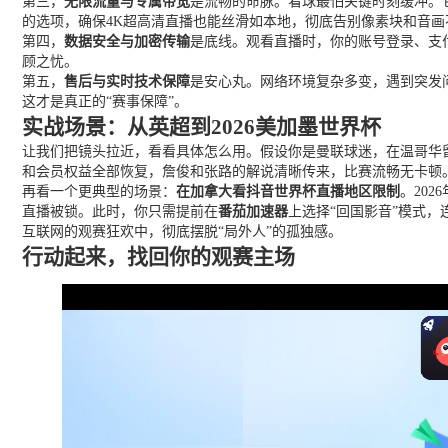
第三，
无限流量与专属带宽
是流畅的命脉。看球最怕关键时刻缓冲。
的选项，确保4K超高清直播也能丝滑如本地，彻底告别像素块和音画
第四，
数据安全与加密传输
是底线。观看直播时，你的账号登录、支
顾之忧。
第五，
售后与实时技术保障
是安心丸。网络环境复杂多变，遇到突发问
这才是真正的“赛事保障”。
实战场景：从英超到2026美加墨世界杯
让我们把镜头拉近，看看具体怎么用。假设你是曼联球迷，在温哥华
和会员权益全部恢复，詹俊和张路的解说清晰传来，比赛流畅无卡顿
再看一个更典型的场景：
在加拿大看抖音世界杯直播地区限制
。20
直播被锁。此时，你只需提前在
番茄加速器
上选择“回国影音”模式
互联网的观赛狂欢中，彻底摆脱“局外人”的孤独感。
行动起来，找回你的观赛主场