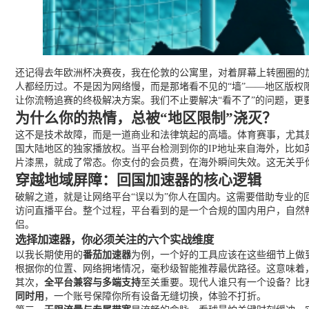
还记得去年欧洲杯决赛夜，我在伦敦的公寓里，对着屏幕上转圈圈的
人都经历过。不是因为网络慢，而是那堵看不见的“墙”——地区版权
让你流畅追赛的终极解决方案。我们不止要解决“看不了”的问题，更
为什么你的热情，总被“地区限制”浇灭？
这不是技术故障，而是一道商业和法律筑起的高墙。体育赛事，尤其是
国大陆地区的独家播放权。当平台检测到你的IP地址来自海外，比
片漆黑，就成了常态。你支付的会员费，在海外瞬间失效。这无关乎你
穿越地域屏障：回国加速器的核心逻辑
破解之道，就是让网络平台“误以为”你人在国内。这需要借助专业的
访问直播平台。整个过程，平台看到的是一个合规的国内用户，自然
侣。
选择加速器，你必须关注的六个实战维度
以我长期使用的
番茄加速器
为例，一个好的工具应该在这些细节上做
根据你的位置、网络拥堵情况，毫秒级智能推荐最优路径。这意味着
其次，
全平台兼容与多端支持
至关重要。现代人谁只有一个设备？比赛
同时用
，一个账号保障你所有设备无缝切换，体验不打折。