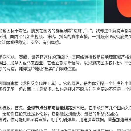
加载图标干着急。朋友在国内的群里刷着“进球了！”，我却连个解说声都
限制。国内平台如央视频、咪咕、抖音的赛事直播，一到海外IP就彻底
要让你看得稳定、安全、有归属感。
像NBA、英超、世界杯这样的顶级IP，其网络转播权是按地理区域严
如英国、加拿大或马来西亚，它会立刻切断信号，以规避跨国版权纠纷。于
的网速，纯粹是IP地址“出卖”了你的位置。
回国加速器（或称反向代理工具）。它的原理，是为你分配一个纯净的中
畅行无阻。但市面上工具繁多，如何选择才不踩坑？你需要的不只是一个能
到极致。首先，
全球节点分布与智能线路
是基础。它不能只有几个国内入
，无论你在伦敦还是多伦多，它都能找到最快、最稳的那条路回家。
时，你可能用iPad看直播，用手机刷弹幕，用电脑查数据。
番茄加速器