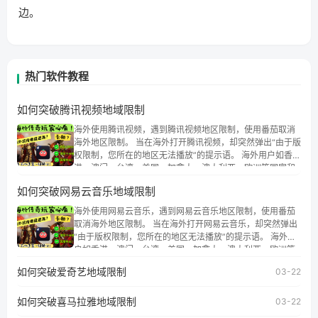
边。
热门软件教程
如何突破腾讯视频地域限制
海外使用腾讯视频，遇到腾讯视频地区限制，使用番茄取消
海外地区限制。 当在海外打开腾讯视频，却突然弹出“由于版
权限制，您所在的地区无法播放”的提示语。 海外用户如香
港、澳门、台湾、美国、加拿大、澳大利亚、欧洲等国家和
地区时，腾讯视频也会像其他音乐平台一样，出现地区及版
如何突破网易云音乐地域限制
权限制问题，且仅能在中国大陆地区播放。 遇到这个问题的
朋友们，使用番茄回国加速器，即可解决「海外用户收听腾
海外使用网易云音乐，遇到网易云音乐地区限制，使用番茄
讯视频地区版权限制」的问题，无论人在香港、澳门、台
取消海外地区限制。 当在海外打开网易云音乐，却突然弹出
湾、美国、加拿大、澳大利亚、欧洲等国家和地区工作、留
“由于版权限制，您所在的地区无法播放”的提示语。 海外用
学、定居等，都可以使用，不再因地区和版权限制所困扰。
户如香港、澳门、台湾、美国、加拿大、澳大利亚、欧洲等
国家和地区时，网易云音乐也会像其他音乐平台一样，出现
如何突破爱奇艺地域限制
03-22
地区及版权限制问题，且仅能在中国大陆地区播放。 遇到这
个问题的朋友们，使用番茄回国加速器，即可解决「海外用
如何突破喜马拉雅地域限制
户收听网易云音乐地区版权限制」的问题，无论人在香港、
03-22
澳门、台湾、美国、加拿大、澳大利亚、欧洲等国家和地区