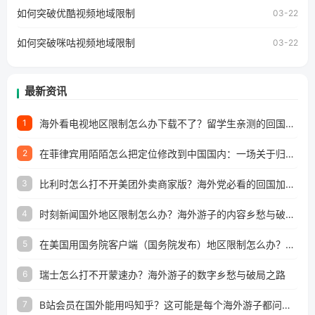
工作、留学、定居等，都可以使用，不再因地区和版权限制
如何突破优酷视频地域限制
03-22
所困扰。
如何突破咪咕视频地域限制
03-22
最新资讯
海外看电视地区限制怎么办下载不了？留学生亲测的回国加速方案（附2026世界杯观赛技巧）
1
在菲律宾用陌陌怎么把定位修改到中国国内：一场关于归属感与连接的探索
2
比利时怎么打不开美团外卖商家版？海外党必看的回国加速全攻略
3
时刻新闻国外地区限制怎么办？海外游子的内容乡愁与破局之路
4
在美国用国务院客户端（国务院发布）地区限制怎么办？3步解决海外看国内内容难题
5
瑞士怎么打不开蒙速办？海外游子的数字乡愁与破局之路
6
B站会员在国外能用吗知乎？这可能是每个海外游子都问过的问题
7