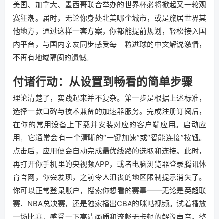
美国、加拿大、墨西哥联合举办的世界杯必将掀起又一轮观
赛狂潮。届时，无论你身处北美哪个城市，或是旅居世界其
他地方，通过这样一套方案，你都能提前规划，轻松接入国
内平台，与国内亲友同步感受每一粒进球的中文解说激情，
不再有地域隔阂的遗憾。
付诸行动：从设置到畅看的简单步骤
理论清楚了，实践起来并不复杂。第一步是根据上述标准，
选择一款口碑与技术兼备的加速器服务。完成注册订阅后，
在你的常用设备上下载并安装对应的客户端应用。启动应
用，它通常会有一个清晰的“一键加速”或“智能连接”按钮。
点击后，应用便会自动完成最优线路的选取和连接。此时，
再打开你手机里的央视频APP，或者电脑浏览器登录腾讯体
育官网，你会发现，之前令人沮丧的地区限制提示消失了。
你可以正常登录账户，搜索你想看的赛事——无论是英超联
赛、NBA总决赛，还是独家播出CBA的咪咕视频。试着播放
一场比赛，感受一下高清画质和流畅无卡顿的解说声音。整