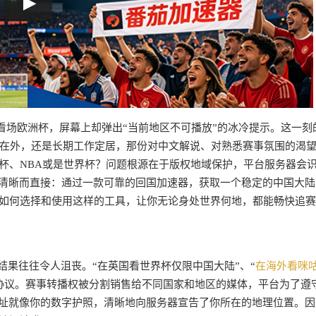
看场欧洲杯，屏幕上却弹出“当前地区不可播放”的冰冷提示。这一刻
在外，还是长期工作定居，那份对中文解说、对熟悉赛事氛围的渴
洲杯、NBA或是世界杯？问题根源在于版权地域保护，平台服务器会
清晰而直接：通过一款可靠的回国加速器，获取一个稳定的中国大陆I
解如何选择和使用这样的工具，让你无论身处世界何地，都能畅快追
间，结果往往令人沮丧。“在英国看世界杯仅限中国大陆”、“
在海外看咪
协议。赛事转播权被分割销售给不同国家和地区的媒体，平台为了遵
地址就像你的数字护照，清晰地向服务器宣告了你所在的地理位置。因