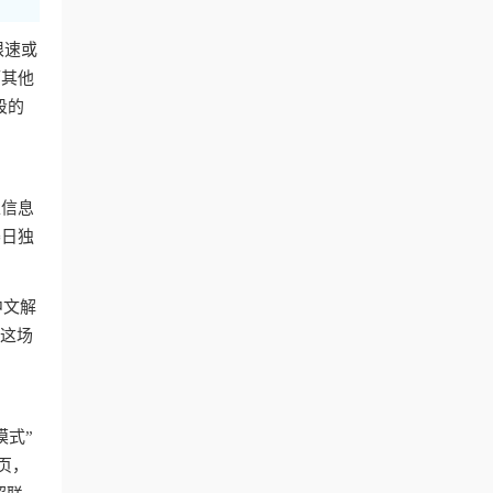
限速或
而其他
段的
止信息
赛日独
中文解
与这场
模式”
页，