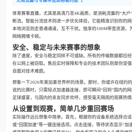
无限流量与专属带宽是畅看的底气
体育赛事直播，尤其是高清乃至4K画质，是消耗流量的“大
断流。智能分流技术则进一步优化体验，它能精准识别你的网
本地浏览则走普通通道，互不干扰。独享的100M带宽资源，
网络拥堵卡顿。
安全、稳定与未来赛事的想象
除了速度，安全与稳定同样不可或缺。所有的传输数据都应经
在公网上被窃取。售后实时保障和专业的技术团队则是你坚强
自面对技术难题。
想象一下2026年美加墨世界杯的场景。那时，你或许在纽
说的比赛时，只需轻点加速器连接，即可瞬间“回到”国内的
足球盛宴，与国内的亲友同步欢呼，感受毫无隔阂的观赛热情
从设置到观赛，简单几步重回赛场
实际操作远比想象中简单。首先，根据你的设备系统选择合适
或“回国加速”等一键连接选项。点击连接，等待状态显示“加