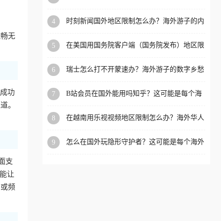
看的回国加速全攻略
洲等国家和地区工作、留
时刻新闻国外地区限制怎么办？海外游子的内
4
学、定居等，都可以使用，
容乡愁与破局之路
流畅无
不再因地区和版权限制所困
在美国用国务院客户端（国务院发布）地区限
5
扰。
制怎么办？3步解决海外看国内内容难题
瑞士怎么打不开蒙速办？海外游子的数字乡愁
6
与破局之路
的成功
B站会员在国外能用吗知乎？这可能是每个海
7
外游子都问过的问题
通道。
在越南用乐视视频地区限制怎么办？海外华人
8
必备的回国加速攻略
怎么在国外玩隐形守护者？这可能是每个海外
9
游戏迷都问过的问题
面支
就能让
费或频