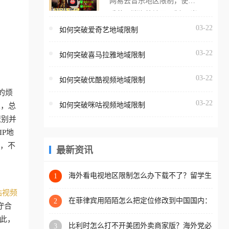
网易云音乐地区限制，使用
海外用户如香港、澳门、台
番茄取消海外地区限制。 当
湾、美国、加拿大、澳大利
在海外打开网易云音乐，却
03-22
如何突破爱奇艺地域限制
亚、欧洲等国家和地区时，
突然弹出“由于版权限制，您
腾讯视频也会像其他音乐平
03-22
所在的地区无法播放”的提示
如何突破喜马拉雅地域限制
台一样，出现地区及版权限
语。 海外用户如香港、澳
制问题，且仅能在中国大陆
03-22
如何突破优酷视频地域限制
门、台湾、美国、加拿大、
地区播放。 遇到这个问题的
的烦
澳大利亚、欧洲等国家和地
朋友们，使用番茄回国加速
03-22
如何突破咪咕视频地域限制
望，总
区时，网易云音乐也会像其
器，即可解决「海外用户收
识别并
他音乐平台一样，出现地区
听腾讯视频地区版权限制」
P地
及版权限制问题，且仅能在
的问题，无论人在香港、澳
赛，不
中国大陆地区播放。 遇到这
最新资讯
门、台湾、美国、加拿大、
个问题的朋友们，使用番茄
澳大利亚、欧洲等国家和地
回国加速器，即可解决「海
海外看电视地区限制怎么办下载不了？留学生
1
区工作、留学、定居等，都
亲测的回国加速方案（附2026世界杯观赛技
外用户收听网易云音乐地区
可以使用，不再因地区和版
咕视频
巧）
版权限制」的问题，无论人
在菲律宾用陌陌怎么把定位修改到中国国内：
2
权限制所困扰。
守合
一场关于归属感与连接的探索
在香港、澳门、台湾、美
此，
比利时怎么打不开美团外卖商家版？海外党必
3
国、加拿大、澳大利亚、欧