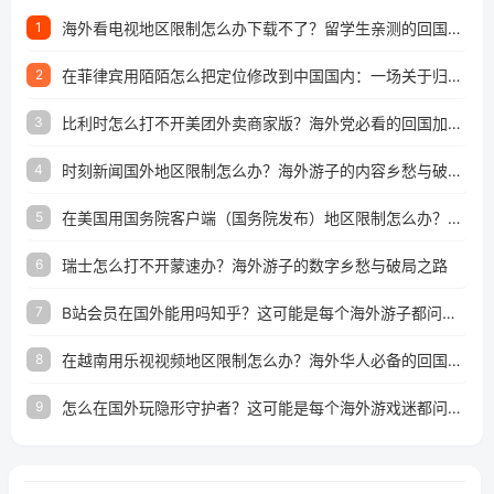
海外看电视地区限制怎么办下载不了？留学生亲测的回国加速方案（附2026世界杯观赛技巧）
1
在菲律宾用陌陌怎么把定位修改到中国国内：一场关于归属感与连接的探索
2
比利时怎么打不开美团外卖商家版？海外党必看的回国加速全攻略
3
时刻新闻国外地区限制怎么办？海外游子的内容乡愁与破局之路
4
在美国用国务院客户端（国务院发布）地区限制怎么办？3步解决海外看国内内容难题
5
瑞士怎么打不开蒙速办？海外游子的数字乡愁与破局之路
6
B站会员在国外能用吗知乎？这可能是每个海外游子都问过的问题
7
在越南用乐视视频地区限制怎么办？海外华人必备的回国加速攻略
8
怎么在国外玩隐形守护者？这可能是每个海外游戏迷都问过的问题
9