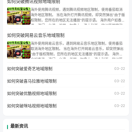
如何突破腾讯视频地域限制
海外使用腾讯视频，遇到腾讯视频地区限制，使用番茄取消
海外地区限制。 当在海外打开腾讯视频，却突然弹出“由于版
权限制，您所在的地区无法播放”的提示语。 海外用户如香
港、澳门、台湾、美国、加拿大、澳大利亚、欧洲等国家和
地区时，腾讯视频也会像其他音乐平台一样，出现地区及版
如何突破网易云音乐地域限制
权限制问题，且仅能在中国大陆地区播放。 遇到这个问题的
朋友们，使用番茄回国加速器，即可解决「海外用户收听腾
海外使用网易云音乐，遇到网易云音乐地区限制，使用番茄
讯视频地区版权限制」的问题，无论人在香港、澳门、台
取消海外地区限制。 当在海外打开网易云音乐，却突然弹出
湾、美国、加拿大、澳大利亚、欧洲等国家和地区工作、留
“由于版权限制，您所在的地区无法播放”的提示语。 海外用
学、定居等，都可以使用，不再因地区和版权限制所困扰。
户如香港、澳门、台湾、美国、加拿大、澳大利亚、欧洲等
国家和地区时，网易云音乐也会像其他音乐平台一样，出现
如何突破爱奇艺地域限制
03-22
地区及版权限制问题，且仅能在中国大陆地区播放。 遇到这
个问题的朋友们，使用番茄回国加速器，即可解决「海外用
如何突破喜马拉雅地域限制
户收听网易云音乐地区版权限制」的问题，无论人在香港、
03-22
澳门、台湾、美国、加拿大、澳大利亚、欧洲等国家和地区
工作、留学、定居等，都可以使用，不再因地区和版权限制
如何突破优酷视频地域限制
03-22
所困扰。
如何突破咪咕视频地域限制
03-22
最新资讯