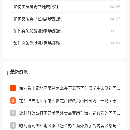
乐，却突然弹出“由于版权限制，您所在的地区无法
使用番茄回国加速器，即可解决「海外用户收听腾讯
如何突破爱奇艺地域限制
03-22
播放”的提示语。 海外用户如香港、澳门、台湾、美
视频地区版权限制」的问题，无论人在香港、澳门、
国、加拿大、澳大利亚、欧洲等国家和地区时，网易
如何突破喜马拉雅地域限制
03-22
台湾、美国、加拿大、澳大利亚、欧洲等国家和地区
云音乐也会像其他音乐平台一样，出现地区及版权限
工作、留学、定居等，都可以使用，不再因地区和版
如何突破优酷视频地域限制
03-22
制问题，且仅能在中国大陆地区播放。 遇到这个问题
权限制所困扰。
的朋友们，使用番茄回国加速器，即可解决「海外用
如何突破咪咕视频地域限制
03-22
户收听网易云音乐地区版权限制」的问题，无论人在
香港、澳门、台湾、美国、加拿大、澳大利亚、欧洲
等国家和地区工作、留学、定居等，都可以使用，不
再因地区和版权限制所困扰。
最新资讯
海外看电视地区限制怎么办下载不了？留学生亲测的回国加速方案（附2026世界杯观赛技巧）
1
在菲律宾用陌陌怎么把定位修改到中国国内：一场关于归属感与连接的探索
2
比利时怎么打不开美团外卖商家版？海外党必看的回国加速全攻略
3
时刻新闻国外地区限制怎么办？海外游子的内容乡愁与破局之路
4