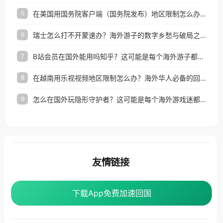
在美国用国务院客户端（国务院发布）地区限制怎么办？3步解决海外看国内内容难题
5
瑞士怎么打不开蒙速办？海外游子的数字乡愁与破局之路
6
B站会员在国外能用吗知乎？这可能是每个海外游子都问过的问题
7
在越南用乐视视频地区限制怎么办？海外华人必备的回国加速攻略
8
怎么在国外玩隐形守护者？这可能是每个海外游戏迷都问过的问题
9
友情链接
海外回国加速器
番茄加速器
下载App免费加速回国
下载App免费加速回国